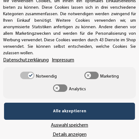
Wir verwenden Cookies, um Ihnen ein optimales Einkaufserlebnis
bieten zu können. Diese Cookies lassen sich in drei verschiedene
Kategorien zusammenfassen. Die notwendigen werden zwingend für
Ihren Einkauf benötigt. Weitere Cookies verwenden wir, um
anonymisierte Statistiken anfertigen zu können. Andere dienen vor
allem Marketingzwecken und werden für die Personalisierung von
Werbung verwendet. Diese Cookies werden durch 43 Dienste im Shop
verwendet. Sie können selbst entscheiden, welche Cookies Sie
Vertrag widerrufen
zulassen wollen.
Datenschutzerklärung
Impressum
Notwendig
Marketing
* Alle Preise inkl. gesetzlicher USt., zzgl.
Versand
Analytics
© SEMPE GmbH
•
Alle akzeptieren
Copyright© 2025 SEMPE GmbH Wolmirstedt
Wir nutzen Trusted Shops als unabhängigen Dienstleister für die Einholung
von Bewertungen. Trusted Shops hat Maßnahmen getroffen, um
Auswahl speichern
sicherzustellen, dass es es sich um echte Bewertungen handelt.
Mehr
Details anzeigen
Informationen