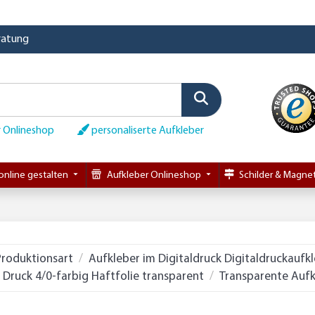
eratung
 Onlineshop
personaliserte Aufkleber
online gestalten
Aufkleber Onlineshop
Schilder & Magnet
Produktionsart
Aufkleber im Digitaldruck Digitaldruckaufk
Druck 4/0-farbig Haftfolie transparent
Transparente Aufk