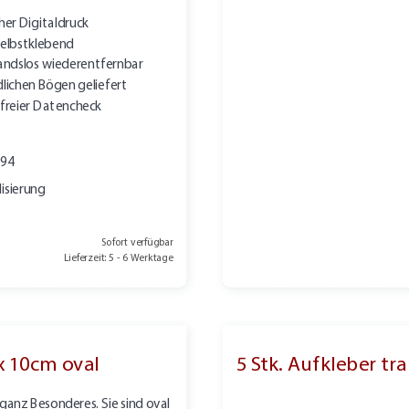
her Digitaldruck
elbstklebend
andslos wiederentfernbar
lichen Bögen geliefert
freier Datencheck
894
isierung
Sofort verfügbar
Lieferzeit: 5 - 6 Werktage
x 10cm oval
5 Stk. Aufkleber t
ganz Besonderes. Sie sind oval