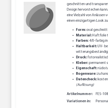
geschnitten und transparent,
Design hervorstechen kann. 
eine Vielzahl von Anlässen
einen einzigartigen Look zu
Form:
oval geschnit
Material:
Haftfolie 
Farben:
4/0-farbig 
Haltbarkeit:
UV- be
witterungsbeständig
Druck:
fotorealistisc
Kleber:
permanent s
Eigenschaft:
rückst
Bogenware:
zu hand
Datencheck:
kosten
(Auflösung)
Artikelnummer:
FES-10
Variationen in:
Personal