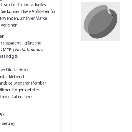
 so dass Ihr individuelles
Sie können diese Aufkleber für
 verwenden, um Ihrer Marke
 verleihen.
ten
transparent - glänzend
in CMYK
(Vierfarbmodus)
ständig &
her Digitaldruck
elbstklebend
andslos wiederentfernbar
lichen Bögen geliefert
freier Datencheck
898
isierung