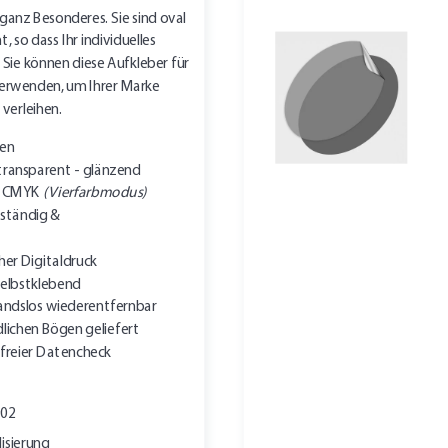
ganz Besonderes. Sie sind oval
 so dass Ihr individuelles
Sie können diese Aufkleber für
 verwenden, um Ihrer Marke
 verleihen.
ten
transparent - glänzend
in CMYK
(Vierfarbmodus)
ständig &
her Digitaldruck
elbstklebend
andslos wiederentfernbar
lichen Bögen geliefert
freier Datencheck
902
isierung