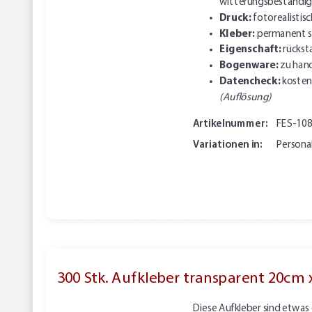
witterungsbeständig
Druck:
fotorealistisc
Kleber:
permanent s
Eigenschaft:
rückst
Bogenware:
zu hand
Datencheck:
kosten
(Auflösung)
Artikelnummer:
FES-10
Variationen in:
Personal
300 Stk. Aufkleber transparent 20cm 
Diese Aufkleber sind etwas 