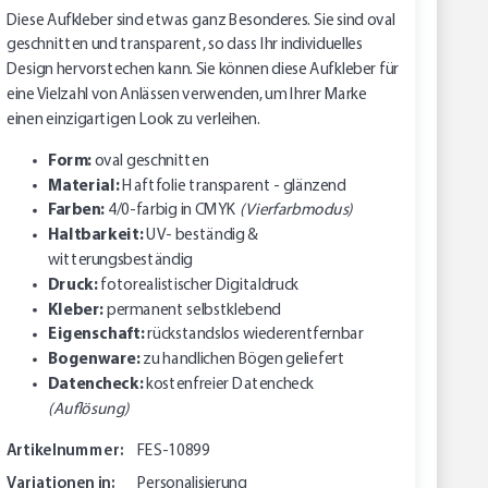
Diese Aufkleber sind etwas ganz Besonderes. Sie sind oval
geschnitten und transparent, so dass Ihr individuelles
Design hervorstechen kann. Sie können diese Aufkleber für
eine Vielzahl von Anlässen verwenden, um Ihrer Marke
einen einzigartigen Look zu verleihen.
Form:
oval geschnitten
Material:
Haftfolie transparent - glänzend
Farben:
4/0-farbig in CMYK
(Vierfarbmodus)
Haltbarkeit:
UV- beständig &
witterungsbeständig
Druck:
fotorealistischer Digitaldruck
Kleber:
permanent selbstklebend
Eigenschaft:
rückstandslos wiederentfernbar
Bogenware:
zu handlichen Bögen geliefert
Datencheck:
kostenfreier Datencheck
(Auflösung)
Artikelnummer:
FES-10899
Variationen in:
Personalisierung