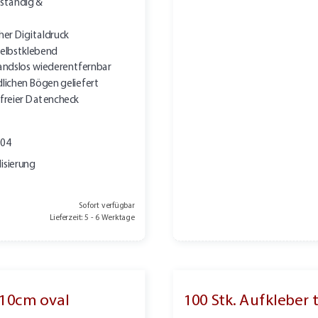
ständig &
her Digitaldruck
elbstklebend
andslos wiederentfernbar
lichen Bögen geliefert
freier Datencheck
904
isierung
Sofort verfügbar
Lieferzeit: 5 - 6 Werktage
 10cm oval
100 Stk. Aufkleber