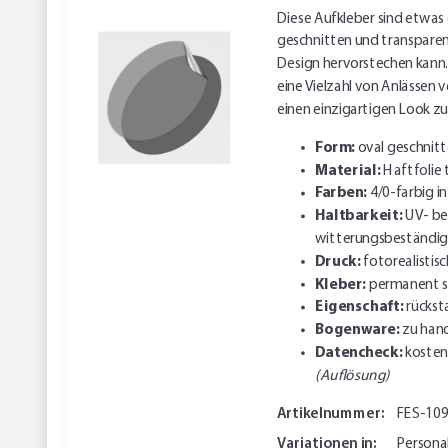
Diese Aufkleber sind etwas 
geschnitten und transparent,
Design hervorstechen kann. 
eine Vielzahl von Anlässen
einen einzigartigen Look zu
Form:
oval geschnit
Material:
Haftfolie 
Farben:
4/0-farbig 
Haltbarkeit:
UV- be
witterungsbeständig
Druck:
fotorealistisc
Kleber:
permanent s
Eigenschaft:
rückst
Bogenware:
zu hand
Datencheck:
kosten
(Auflösung)
Artikelnummer:
FES-10
Variationen in:
Personal