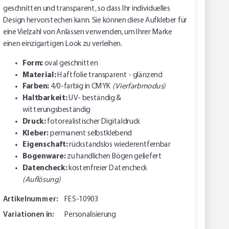
geschnitten und transparent, so dass Ihr individuelles
Design hervorstechen kann. Sie können diese Aufkleber für
eine Vielzahl von Anlässen verwenden, um Ihrer Marke
einen einzigartigen Look zu verleihen.
Form:
oval geschnitten
Material:
Haftfolie transparent - glänzend
Farben:
4/0-farbig in CMYK
(Vierfarbmodus)
Haltbarkeit:
UV- beständig &
witterungsbeständig
Druck:
fotorealistischer Digitaldruck
Kleber:
permanent selbstklebend
Eigenschaft:
rückstandslos wiederentfernbar
Bogenware:
zu handlichen Bögen geliefert
Datencheck:
kostenfreier Datencheck
(Auflösung)
Artikelnummer:
FES-10903
Variationen in:
Personalisierung