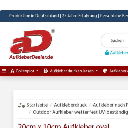
Produktion in Deutschland | 25 Jahre Erfahrung | Persönliche B
Aufkleber
Folienplot
Aufkleber drucken lassen
Aufkleber 
Startseite
Aufkleberdruck
Aufkleber nach 
Outdoor Aufkleber wetterfest UV-beständig 
20cm x 10cm Aufkleber oval