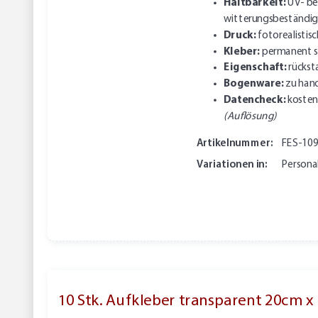
Haltbarkeit:
UV- be
witterungsbeständig
Druck:
fotorealistisc
Kleber:
permanent s
Eigenschaft:
rückst
Bogenware:
zu hand
Datencheck:
kosten
(Auflösung)
Artikelnummer:
FES-10
Variationen in:
Personal
10 Stk. Aufkleber transparent 20cm x