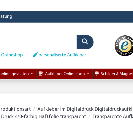
eratung
 Onlineshop
personaliserte Aufkleber
online gestalten
Aufkleber Onlineshop
Schilder & Magnet
Produktionsart
Aufkleber im Digitaldruck Digitaldruckaufk
Druck 4/0-farbig Haftfolie transparent
Transparente Aufk