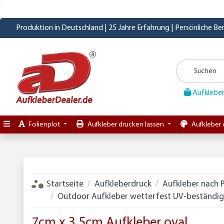
Produktion in Deutschland | 25 Jahre Erfahrung | Persönliche B
Aufkleber
Folienplot
Aufkleber drucken lassen
Aufkleber 
Startseite
Aufkleberdruck
Aufkleber nach 
Outdoor Aufkleber wetterfest UV-beständig 
7cm x 3,5cm Aufkleber oval