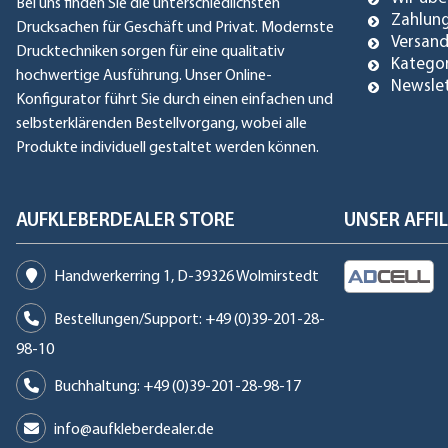
Bei uns finden Sie die unterschiedlichsten
Zahlun
Drucksachen für Geschäft und Privat. Modernste
Versan
Drucktechniken sorgen für eine qualitativ
Katego
hochwertige Ausführung. Unser Online-
Newsle
Konfigurator führt Sie durch einen einfachen und
selbsterklärenden Bestellvorgang, wobei alle
Produkte individuell gestaltet werden können.
AUFKLEBERDEALER STORE
UNSER AFF
Handwerkerring 1, D-39326 Wolmirstedt
Bestellungen/Support: +49 (0)39-201-28-
98-10
Buchhaltung: +49 (0)39-201-28-98-17
info@aufkleberdealer.de