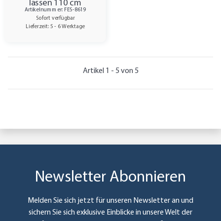
lassen 110 cm
Artikelnummer: FES-8619
quadratisch Outdoor
Sofort verfügbar
4/0-farbig
Lieferzeit: 5 - 6 Werktage
Artikel 1 - 5 von 5
Newsletter Abonnieren
Melden Sie sich jetzt für unseren Newsletter an und
sichern Sie sich exklusive Einblicke in unsere Welt der