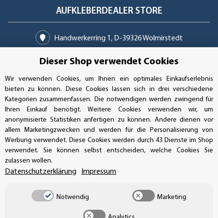
AUFKLEBERDEALER STORE
Handwerkerring 1, D-39326 Wolmirstedt
Bestellungen/Support: +49 (0)39-201-28-98-10
Dieser Shop verwendet Cookies
Wir verwenden Cookies, um Ihnen ein optimales Einkaufserlebnis
Buchhaltung: +49 (0)39-201-28-98-17
bieten zu können. Diese Cookies lassen sich in drei verschiedene
Kategorien zusammenfassen. Die notwendigen werden zwingend für
info@aufkleberdealer.de
Ihren Einkauf benötigt. Weitere Cookies verwenden wir, um
anonymisierte Statistiken anfertigen zu können. Andere dienen vor
UNSER AFFILIATE-PROGRAMM
allem Marketingzwecken und werden für die Personalisierung von
Werbung verwendet. Diese Cookies werden durch 43 Dienste im Shop
verwendet. Sie können selbst entscheiden, welche Cookies Sie
zulassen wollen.
UNSERE ZAHLUNGSARTEN*
Datenschutzerklärung
Impressum
Notwendig
Marketing
SSL-Verschlüsselung
Analytics