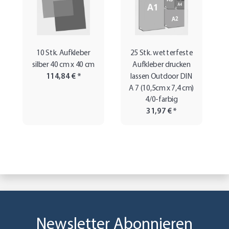
10 Stk. Aufkleber
25 Stk. wetterfeste
silber 40 cm x 40 cm
Aufkleber drucken
114,84 €
*
lassen Outdoor DIN
A 7 (10,5cm x 7,4 cm)
4/0-farbig
31,97 €
*
Newsletter Abonnieren