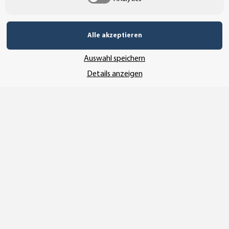
Alle akzeptieren
UNSER VERSANDDIENSTLEISTER
Auswahl speichern
Details anzeigen
Vertrag widerrufen