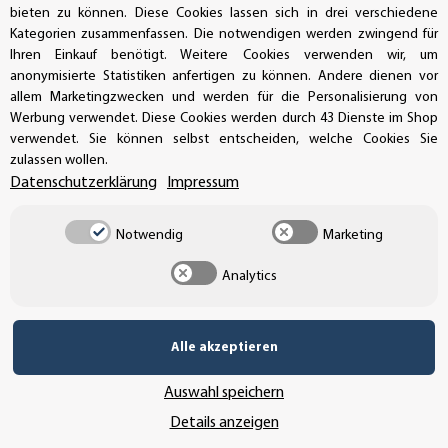
Bei einem Aufkleber im Digitaldruck ist im Vergleich
bieten zu können. Diese Cookies lassen sich in drei verschiedene
zu einem Siebdruck oder Offsetdruck weniger die
Kategorien zusammenfassen. Die notwendigen werden zwingend für
Anzahl der Farben ausschlaggebend. Die
Ihren Einkauf benötigt. Weitere Cookies verwenden wir, um
anonymisierte Statistiken anfertigen zu können. Andere dienen vor
Preisberechnung erfolgt überwiegend nach der
allem Marketingzwecken und werden für die Personalisierung von
gewünschten Menge und den Maßen der Aufkleber.
Werbung verwendet. Diese Cookies werden durch 43 Dienste im Shop
Im Bereich Digitaldruck wird eine Vielzahl von
verwendet. Sie können selbst entscheiden, welche Cookies Sie
Medien angeboten, welche Sie von uns bedrucken
zulassen wollen.
lassen können, von Werbebannern und Planen,
Datenschutzerklärung
Impressum
Stoffen und Leinwänden, Effektfolien, Pop Up
Materialien, Papier, bis hin zum meist verbreiteten
Notwendig
Marketing
Medium Klebefolien.
Analytics
Diese werden in transparenter oder weißer
Ausführung bedruckt. Aber auch beim Drucken auf
Selbstklebefolien sollten ein paar Dinge beachtet
Alle akzeptieren
werden. Man unterscheidet z. B. zwischen
mittelfristigem Einsatz (4-6 Jahre Innen- &
Auswahl speichern
Außenbereich) für Etiketten, z.B. Aufkleber für
Details anzeigen
Veranstaltungen oder für Briefe und Kartonagen