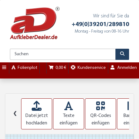
Wir sind für Sie da
+49(0)39201/289810
Montag - Freitag von 08-16 Uhr
Folienplot
0,00 €
Kundenservice
Anmelden
❮
Datei jetzt
Texte
QR-Codes
Barcod
hochladen
einfügen
einfügen
einfüg