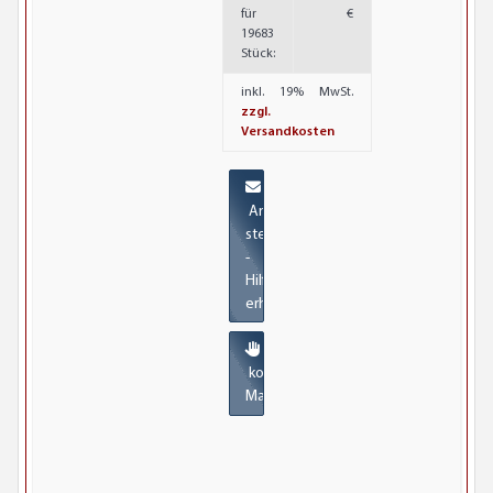
für
€
19683
Stück:
inkl. 19% MwSt.
zzgl.
Versandkosten
Anfrage
stellen
-
Hilfe
erhalten
kostenlose
Materialmuster