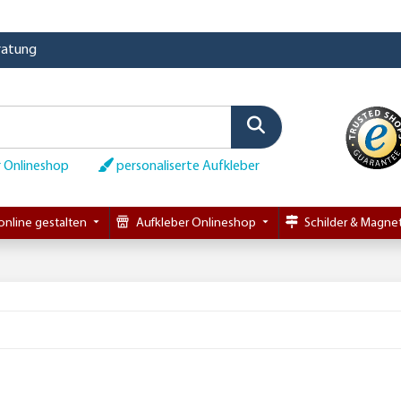
eratung
 Onlineshop
personaliserte Aufkleber
online gestalten
Aufkleber Onlineshop
Schilder & Magnet