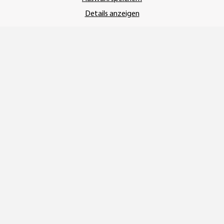
Details anzeigen
Vertrag widerrufen
* Alle Preise inkl. gesetzlicher USt., zzgl.
Versand