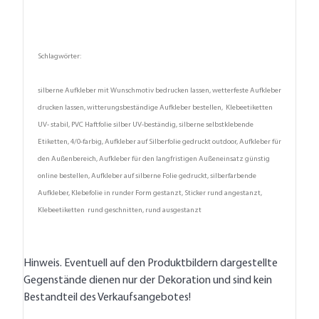
Schlagwörter:
silberne Aufkleber mit Wunschmotiv bedrucken lassen, wetterfeste Aufkleber
drucken lassen, witterungsbeständige Aufkleber bestellen, Klebeetiketten
UV- stabil, PVC Haftfolie silber UV-beständig, silberne selbstklebende
Etiketten, 4/0-farbig, Aufkleber auf Silberfolie gedruckt outdoor, Aufkleber für
den Außenbereich, Aufkleber für den langfristigen Außeneinsatz günstig
online bestellen, Aufkleber auf silberne Folie gedruckt, silberfarbende
Aufkleber, Klebefolie in runder Form gestanzt, Sticker rund angestanzt,
Klebeetiketten rund geschnitten, rund ausgestanzt
Hinweis. Eventuell auf den Produktbildern dargestellte
Gegenstände dienen nur der Dekoration und sind kein
Bestandteil des Verkaufsangebotes!