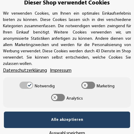
Dieser Shop verwendet Cookies
Bestellungen/Support: +49 (0)39-201-28-98-10
Wir verwenden Cookies, um Ihnen ein optimales Einkaufserlebnis
bieten zu können. Diese Cookies lassen sich in drei verschiedene
Buchhaltung: +49 (0)39-201-28-98-17
Kategorien zusammenfassen. Die notwendigen werden zwingend für
Ihren Einkauf benötigt. Weitere Cookies verwenden wir, um
info@aufkleberdealer.de
anonymisierte Statistiken anfertigen zu können. Andere dienen vor
allem Marketingzwecken und werden für die Personalisierung von
UNSER AFFILIATE-PROGRAMM
Werbung verwendet. Diese Cookies werden durch 43 Dienste im Shop
verwendet. Sie können selbst entscheiden, welche Cookies Sie
zulassen wollen.
Datenschutzerklärung
Impressum
UNSERE ZAHLUNGSARTEN*
Notwendig
Marketing
Analytics
SSL-Verschlüsselung
Alle akzeptieren
UNSER VERSANDDIENSTLEISTER
Auswahl speichern