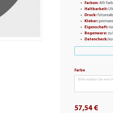
Farben:
4/0-farb
Haltbarkeit:
UV
Druck:
fotorealis
Kleber:
permane
Eigenschaft:
rü
Bogenware:
zu 
Datencheck:
ko
Farbe
Bitte wählen Sie eine V
57,54 €