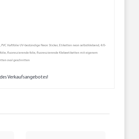
VC Haftfolie UV-beständige Neon Sticker, Etiketten neon selbstklebend, 4/0-
olie, fluoreszierende folie, fluoreszierende Klebeetiketten mit eigenem
etten oval geschnitten
l des Verkaufsangebotes!