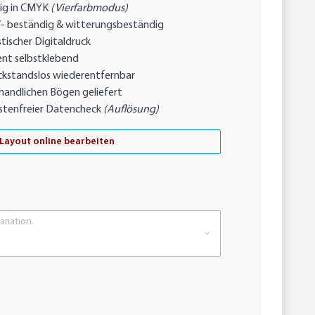
ig in CMYK
(Vierfarbmodus)
- beständig & witterungsbeständig
tischer Digitaldruck
nt selbstklebend
ckstandslos wiederentfernbar
handlichen Bögen geliefert
stenfreier Datencheck
(Auflösung)
Layout online bearbeiten
ariation.