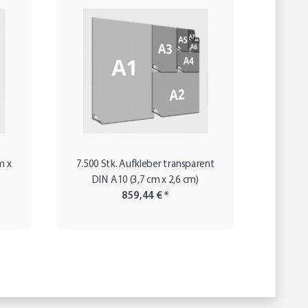
m x
7.500 Stk. Aufkleber transparent
500 ova
DIN A10 (3,7 cm x 2,6 cm)
859,44 €
*