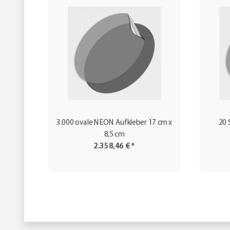
3.000 ovale NEON Aufkleber 17 cm x
20 
8,5 cm
2.358,46 €
*