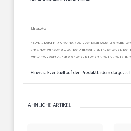
der ausgewählten Neonfolie an.
Schlagwörter:
NEON Aufkleber mit Wunschmotiv bedrucken lassen, wetterfeste neonfarbene Au
farbig, Neon Aufkleber outdoor, Neon Aufkleber für den Außenbereich, neonfarb
Wunschmotiv bedruckt, Haftfolie Neon gelb, neon grün, neon rot, neon pink, ne
Hinweis. Eventuell auf den Produktbildern dargestel
ÄHNLICHE ARTIKEL