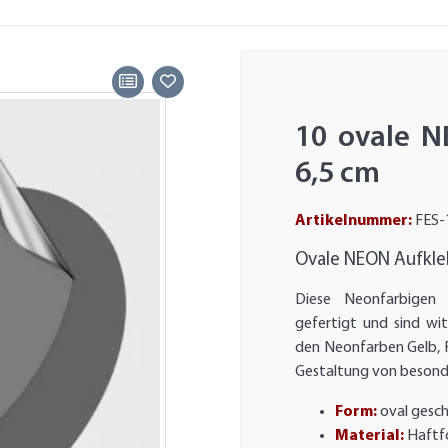
10 ovale N
6,5 cm
Artikelnummer:
FES-
Ovale NEON Aufkle
Diese Neonfarbigen 
gefertigt und sind wi
den Neonfarben Gelb, R
Gestaltung von besonde
Form:
oval gesc
Material:
Haftfo