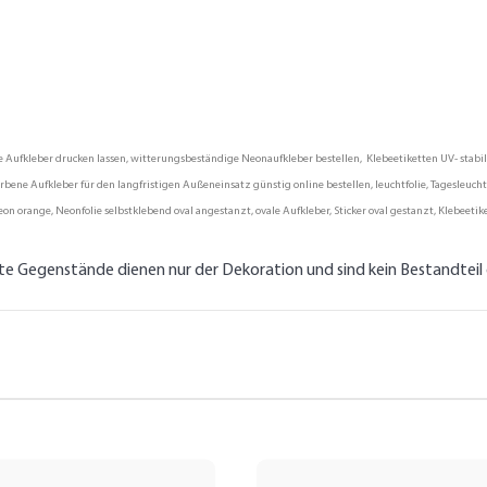
fkleber drucken lassen, witterungsbeständige Neonaufkleber bestellen, Klebeetiketten UV- stabil, P
ene Aufkleber für den langfristigen Außeneinsatz günstig online bestellen, leuchtfolie, Tagesleuchtf
on orange, Neonfolie selbstklebend oval angestanzt, ovale Aufkleber, Sticker oval gestanzt, Klebeetik
lte Gegenstände dienen nur der Dekoration und sind kein Bestandtei