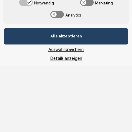
Notwendig
Marketing
Folienplott, folienschriftzug folienschriftzüge Schriftzug Schriftzüge
Analytics
Inhalt:
1,00 Stück
Alle akzeptieren
Hinweis. Eventuell auf den Produktbildern dargestellte
Auswahl speichern
Gegenstände dienen nur der Dekoration und sind kein
Details anzeigen
Bestandteil des Verkaufsangebotes!
Bewertungen
Produktsicherheit
ZUBEHÖR ZU DIESEM ARTIKEL