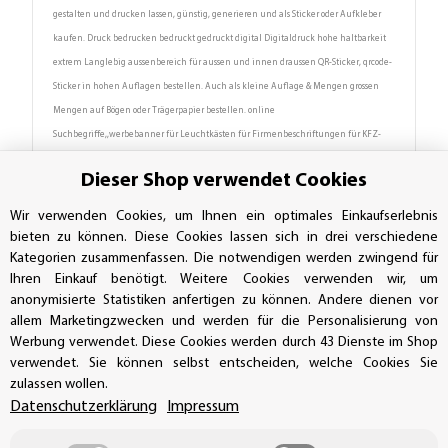
gestalten und drucken lassen, günstig, generieren und als Sticker oder Aufkleber
kaufen. Druck bedrucken bedruckt gedruckt digital Digitaldruck hohe haltbarkeit
extrem Langlebig aussenbereich für aussen und innen draussen QR-Sticker, qrcode-
Sticker in hohen Auflagen bestellen. Auch als kleine Auflage & Mengen grossen
Mengen auf Bögen oder Trägerpapier bestellen. online
Suchbegriffe,,werbebanner für Leuchtkästen für Firmenbeschriftungen für KFZ-
Beschriftung, zum selber kleben zum selbst anbringen entfernen schriften schrift
Dieser Shop verwendet Cookies
selbstkebend selbstklebende Texte Buchsteban Logos Firmenlogo Schilder erstellen
und bedrucken lassen Werbebanner selbst gestalten und drucken lassen
Wir verwenden Cookies, um Ihnen ein optimales Einkaufserlebnis
Heckscheibenbeschriftungen heckscheibenaufkleber Fahrzeugbeschriftungen
bieten zu können. Diese Cookies lassen sich in drei verschiedene
Fahrzeugaufkleber Schaufensterbeschriftungen Schaufensteraufkleber
Kategorien zusammenfassen. Die notwendigen werden zwingend für
Ihren Einkauf benötigt. Weitere Cookies verwenden wir, um
Folienbeschriftung Klebeschilder günstig bestellen aufkleber günstig drucken
anonymisierte Statistiken anfertigen zu können. Andere dienen vor
lassen zu günstigen Preisen billig preiswert drucken lassen produzieren lassen
allem Marketingzwecken und werden für die Personalisierung von
herstellen gestalten fürs Auto für Schaufensterscheiben Schaufenster Autos KFZ
Werbung verwendet. Diese Cookies werden durch 43 Dienste im Shop
Beschriftung Beschriftungen beschriften verkleben bekleben lassen ohne
verwendet. Sie können selbst entscheiden, welche Cookies Sie
Hintergrund transparent transparenter Hintergrund auf Trägerfolie ohne
zulassen wollen.
Hintergrundfolie mit Übertragungsfolie mit Übertragungspapier freigestellt farbig
Datenschutzerklärung
Impressum
schwarz weiß rot grün blau gelb für innen für außen für Fahrzeuge Uv-beständig
wetterfest wetterbeständig, für schilder für banner Folienschnitt -Aufkleber,