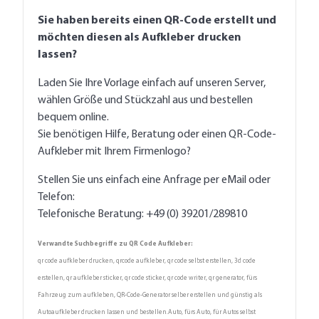
Sie haben bereits einen QR-Code erstellt und
möchten diesen als Aufkleber drucken
lassen?
Laden Sie Ihre Vorlage einfach auf unseren Server,
wählen Größe und Stückzahl aus und bestellen
bequem online.
Sie benötigen Hilfe, Beratung oder einen QR-Code-
Aufkleber mit Ihrem Firmenlogo?
Stellen Sie uns einfach eine Anfrage per eMail oder
Telefon:
Telefonische Beratung: +49 (0) 39201/289810
Verwandte Suchbegriffe zu QR Code Aufkleber:
qr code aufkleber drucken, qrcode aufkleber, qr code selbst erstellen, 3d code
erstellen, qr aufkleber sticker, qr code sticker, qr code writer, qr generator, fürs
Fahrzeug zum aufkleben, QR-Code-Generator selber erstellen und günstig als
Autoaufkleber drucken lassen und bestellen.
Auto, fürs Auto, für Autos selbst