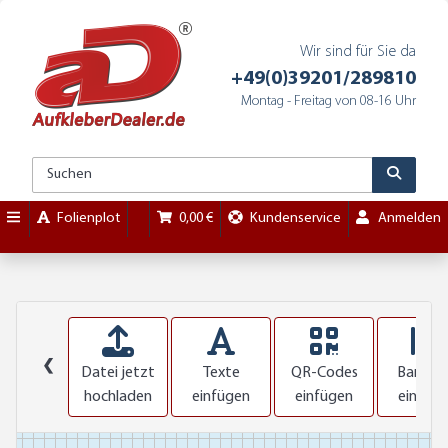
Wir sind für Sie da
+49(0)39201/289810
Montag - Freitag von 08-16 Uhr
Folienplot
0,00 €
Kundenservice
Anmelden
❮
Datei jetzt
Texte
QR-Codes
Barcod
hochladen
einfügen
einfügen
einfüg