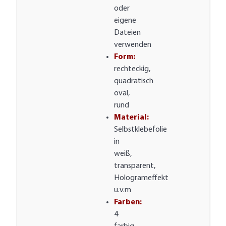
oder
eigene
Dateien
verwenden
Form:
rechteckig,
quadratisch
oval,
rund
Material:
Selbstklebefolie
in
weiß,
transparent,
Hologrameffekt
u.v.m
Farben:
4