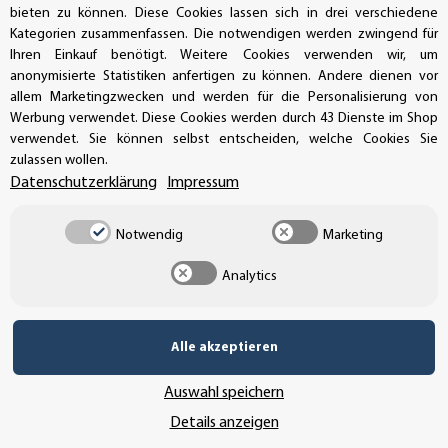
bieten zu können. Diese Cookies lassen sich in drei verschiedene
Kategorien zusammenfassen. Die notwendigen werden zwingend für
Ihren Einkauf benötigt. Weitere Cookies verwenden wir, um
Wie dick sind Auto-Magnetschilder?
anonymisierte Statistiken anfertigen zu können. Andere dienen vor
allem Marketingzwecken und werden für die Personalisierung von
Werbung verwendet. Diese Cookies werden durch 43 Dienste im Shop
Sind Magnetschilder für den Außenbereich geeignet?
verwendet. Sie können selbst entscheiden, welche Cookies Sie
zulassen wollen.
Datenschutzerklärung
Impressum
Wo und wie kann ich Magnetschilder bestellen?
Notwendig
Marketing
Analytics
Können Unternehmen ein individuelles Angebot für Magnets
Alle akzeptieren
Hinweis. Eventuell auf den Produktbildern dargestellte
Auswahl speichern
Gegenstände dienen nur der Dekoration und sind kein
Details anzeigen
Bestandteil des Verkaufsangebotes!