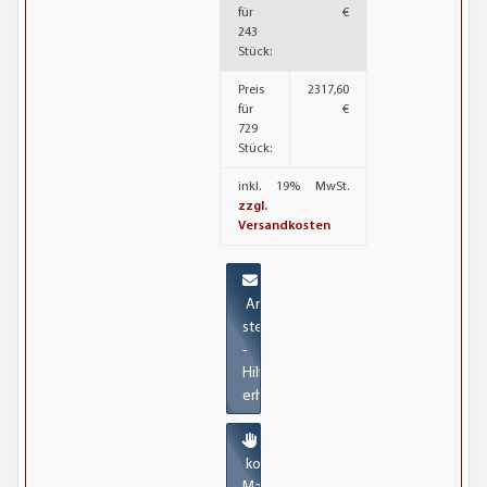
für
€
243
Stück:
Preis
2317,60
für
€
729
Stück:
inkl. 19% MwSt.
zzgl.
Versandkosten
Anfrage
stellen
-
Hilfe
erhalten
kostenlose