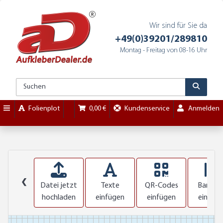
Wir sind für Sie da
+49(0)39201/289810
Montag - Freitag von 08-16 Uhr
Folienplot
0,00 €
Kundenservice
Anmelden
❮
Datei jetzt
Texte
QR-Codes
Barcod
hochladen
einfügen
einfügen
einfüg