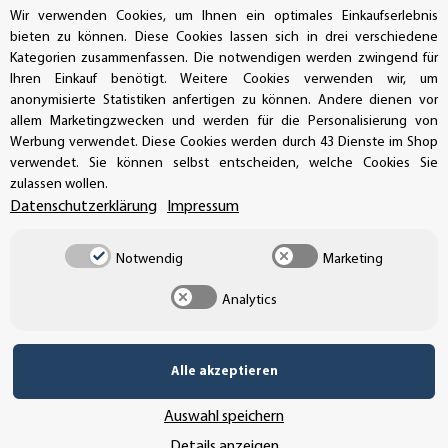
Wir verwenden Cookies, um Ihnen ein optimales Einkaufserlebnis
bieten zu können. Diese Cookies lassen sich in drei verschiedene
Kategorien zusammenfassen. Die notwendigen werden zwingend für
Ihren Einkauf benötigt. Weitere Cookies verwenden wir, um
anonymisierte Statistiken anfertigen zu können. Andere dienen vor
allem Marketingzwecken und werden für die Personalisierung von
Werbung verwendet. Diese Cookies werden durch 43 Dienste im Shop
verwendet. Sie können selbst entscheiden, welche Cookies Sie
Vertrag widerrufen
zulassen wollen.
Datenschutzerklärung
Impressum
Notwendig
Marketing
* Alle Preise inkl. gesetzlicher USt., zzgl.
Versand
Analytics
© SEMPE GmbH
•
Alle akzeptieren
Copyright© 2025 SEMPE GmbH Wolmirstedt
Wir nutzen Trusted Shops als unabhängigen Dienstleister für die Einholung
von Bewertungen. Trusted Shops hat Maßnahmen getroffen, um
Auswahl speichern
sicherzustellen, dass es es sich um echte Bewertungen handelt.
Mehr
Details anzeigen
Informationen