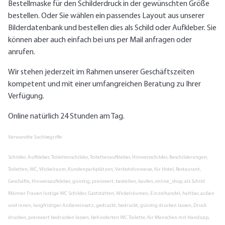
Bestellmaske für den Schilderdruck in der gewünschten Größe
bestellen. Oder Sie wählen ein passendes Layout aus unserer
Bilderdatenbank und bestellen dies als Schild oder Aufkleber. Sie
können aber auch einfach bei uns per Mail anfragen oder
anrufen.
Wir stehen jederzeit im Rahmen unserer Geschäftszeiten
kompetent und mit einer umfangreichen Beratung zu Ihrer
Verfügung.
Online natürlich 24 Stunden am Tag.
Verwandte Suchbegriffe:
Schilder, Aufkleber, Toilettenschilder, Toilettenaufkleber, Hinweisschilder, Beschilderungen,
Toiletten, WC, Wickelraum, Kundenparkplätzen, Verbotshinweise, für Hotel, Restaurant,
Geschäfte, Hinweisaufkleber, günstig, preiswert, bestellen, kaufen, online_shop, als Schild
Männer Frauen lustige WC Schilder, Gaststätten, Wickelräumen, Einzelhandel, haltbar, außen
und innen, langfristiger Außeneinsatz, gedruckt, bedruckt, günstig drucken lassen, Druck
drucken, preiswert bedrucken lassen, behinderten WC Toilette, für Menschen mit Handicap,