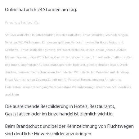
Online natürlich 24 Stunden am Tag.
Verwandte Suchbegriffe:
Schilder, Aufkleber, Toilettenschilder, Toilettenaufkleber, Hinweisschilder, Beschilderungen,
Toiletten, WC, Wickelraum, Kundenparkplätzen, Verbotshinweise, für Hotel, Restaurant,
Geschäfte, Hinweisaufkleber, günstig, preiswert, bestellen, kaufen, online_shop, als Schild
Männer Frauen lustige WC Schilder, Gaststätten, Wickelräumen, Einzelhandel, haltbar, außen
und innen, langfristiger Außeneinsatz, gedruckt, bedruckt, günstig drucken lassen, Druck
drucken, preiswert bedrucken lassen, behinderten WC Toilette, für Menschen mit Handicap,
Privat Räumlichkeiten Zugang Zutritt nur für Personal, Personaleingang Anlieferung
Lieferanten Lieferanteneingang Warenannahme Warenlieferung Lieferzonen, Schilderdruck,
groß klein
Die ausreichende Beschilderung in Hotels, Restaurants,
Gaststätten oder im Einzelhandel ist ziemlich wichtig.
Beim Brandschutz und bei der Kennzeichnung von Fluchtwegen
sind deutliche Hinweisschilder anzubringen.