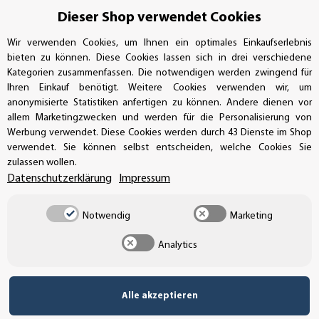
Dieser Shop verwendet Cookies
Wir verwenden Cookies, um Ihnen ein optimales Einkaufserlebnis
bieten zu können. Diese Cookies lassen sich in drei verschiedene
Kategorien zusammenfassen. Die notwendigen werden zwingend für
Ihren Einkauf benötigt. Weitere Cookies verwenden wir, um
anonymisierte Statistiken anfertigen zu können. Andere dienen vor
allem Marketingzwecken und werden für die Personalisierung von
Werbung verwendet. Diese Cookies werden durch 43 Dienste im Shop
verwendet. Sie können selbst entscheiden, welche Cookies Sie
Newsletter Abonnieren
zulassen wollen.
Datenschutzerklärung
Impressum
Melden Sie sich jetzt für unseren Newsletter an und
sichern Sie sich exklusive Einblicke in unsere Welt der
Notwendig
Marketing
Aufkleber, Schilder und Etiketten! Gemäß unserer
Datenschutzerklärung
können Sie sich jederzeit
Analytics
wieder abmelden. Als Dankeschön erhalten Sie einen 5
Prozent Rabattcode für Ihre nächste Bestellung.
Alle akzeptieren
Abonnieren