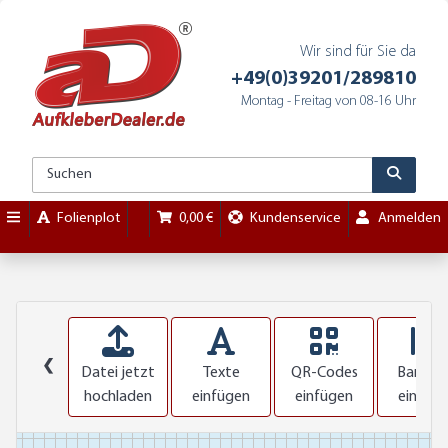
Wir sind für Sie da
+49(0)39201/289810
Montag - Freitag von 08-16 Uhr
Folienplot
0,00 €
Kundenservice
Anmelden
❮
Datei jetzt
Texte
QR-Codes
Barcod
hochladen
einfügen
einfügen
einfüg