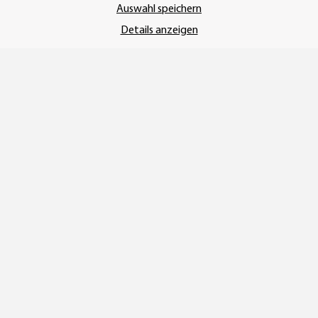
Auswahl speichern
Details anzeigen
ÜBER UNS
Bei uns finden Sie die unterschiedlichsten Drucksachen für
Geschäft und Privat. Modernste Drucktechniken sorgen für eine
qualitativ hochwertige Ausführung. Unser Online-Konfigurator
führt Sie durch einen einfachen und selbsterklärenden
Bestellvorgang, wobei alle Produkte individuell gestaltet
werden können.
INFORMATIONEN