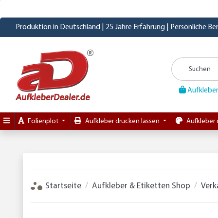
Produktion in Deutschland | 25 Jahre Erfahrung | Persönliche B
Aufkleber
Folienplot
Aufkleber drucken lassen
Aufkleber 
Startseite
Aufkleber & Etiketten Shop
Verk