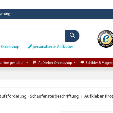
eratung
 Onlineshop
personaliserte Aufkleber
online gestalten
Aufkleber Onlineshop
Schilder & Magnet
aufsförderung - Schaufensterbeschriftung
Aufkleber Proz