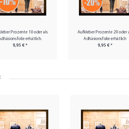
leber Prozente 10 oder als
Aufkleber Prozente 20 oder a
Adhäsionsfolie erhätlich.
Adhäsionsfolie erhätlich
9,95 €
*
9,95 €
*
: