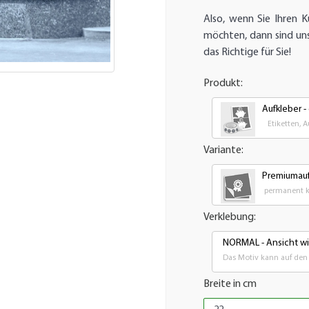
Also, wenn Sie Ihren 
möchten, dann sind un
das Richtige für Sie!
Produkt:
Aufkleber -
Etiketten, 
Variante:
Premiumauf
permanent kl
Verklebung:
NORMAL - Ansicht wie
Das Motiv kann auf den 
Breite in cm