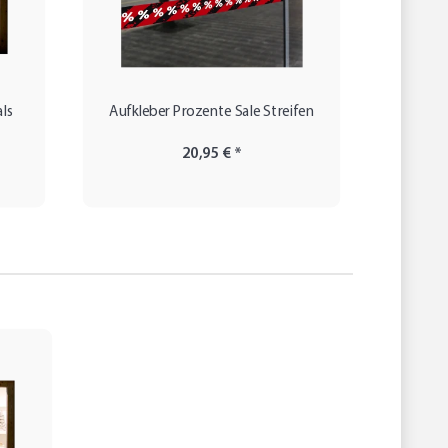
ls
Aufkleber Prozente Sale Streifen
Schaufen
20,95 €
*