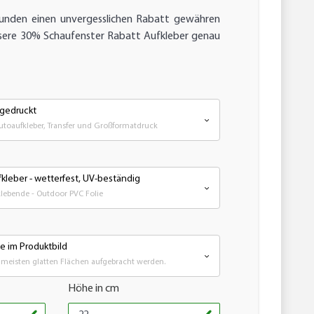
Kunden einen unvergesslichen Rabatt gewähren
sere 30% Schaufenster Rabatt Aufkleber genau
 gedruckt
Autoaufkleber, Transfer und Großformatdruck
kleber - wetterfest, UV-beständig
ebende - Outdoor PVC Folie
 im Produktbild
meisten glatten Flächen aufgebracht werden.
Höhe in cm