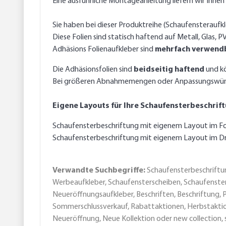
Eine ausführliche Montageanleitung liefern wir Ihnen 
Sie haben bei dieser Produktreihe (Schaufensteraufkl
Diese Folien sind statisch haftend auf Metall, Glas,
Adhäsions Folienaufkleber sind
mehrfach verwend
Die Adhäsionsfolien sind
beidseitig haftend
und kö
Bei größeren Abnahmemengen oder Anpassungswünsch
Eigene Layouts für Ihre Schaufensterbeschrift
Schaufensterbeschriftung mit eigenem Layout im Foli
Schaufensterbeschriftung mit eigenem Layout im Dr
Verwandte Suchbegriffe:
Schaufensterbeschriftun
Werbeaufkleber, Schaufensterscheiben, Schaufenster, 
Neueröffnungsaufkleber, Beschriften, Beschriftung
Sommerschlussverkauf, Rabattaktionen, Herbstaktio
Neueröffnung, Neue Kollektion oder new collection, 