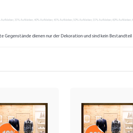
 Aufkleber, 35% Aufkleber, 40% Aufkleber, 45% Aufkleber, 50% Aufkleber, 55% Aufkleber, 60% Aufkleber, 
lte Gegenstände dienen nur der Dekoration und sind kein Bestandtei