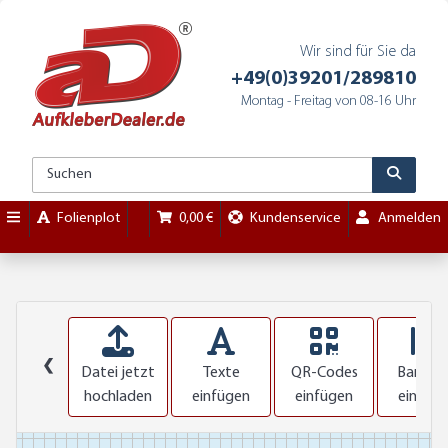
Wir sind für Sie da
+49(0)39201/289810
Montag - Freitag von 08-16 Uhr
Folienplot
0,00 €
Kundenservice
Anmelden
❮
Datei jetzt
Texte
QR-Codes
Barcod
hochladen
einfügen
einfügen
einfüg