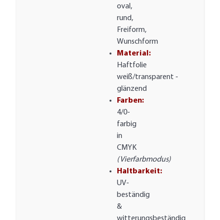
oval,
rund,
Freiform,
Wunschform
Material:
Haftfolie
weiß/transparent -
glänzend
Farben:
4/0-
farbig
in
CMYK
(Vierfarbmodus)
Haltbarkeit:
UV-
beständig
&
witterungsbeständig