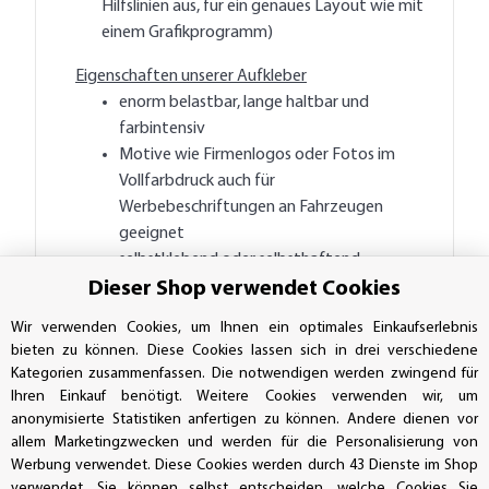
Hilfslinien aus, für ein genaues Layout wie mit
einem Grafikprogramm)
Eigenschaften unserer Aufkleber
enorm belastbar, lange haltbar und
farbintensiv
Motive wie Firmenlogos oder Fotos im
Vollfarbdruck auch für
Werbebeschriftungen an Fahrzeugen
geeignet
selbstklebend oder selbsthaftend,
wasserabweisend 4/0 farbig ohne
Dieser Shop verwendet Cookies
Aufpreis
Wir verwenden Cookies, um Ihnen ein optimales Einkaufserlebnis
auf Wunsch auch 5/0 farbig mit Deckweiß
bieten zu können. Diese Cookies lassen sich in drei verschiedene
oder weißem Unterdruck auf
Kategorien zusammenfassen. Die notwendigen werden zwingend für
transparenter Folie
Ihren Einkauf benötigt. Weitere Cookies verwenden wir, um
anonymisierte Statistiken anfertigen zu können. Andere dienen vor
Warum Sie sich für uns entscheiden sollten
allem Marketingzwecken und werden für die Personalisierung von
persönliche Kundenberatung durch
Werbung verwendet. Diese Cookies werden durch 43 Dienste im Shop
geschultes Fachpersonal
verwendet. Sie können selbst entscheiden, welche Cookies Sie