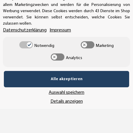
allem Marketingzwecken und werden für die Personalisierung von
Werbung verwendet. Diese Cookies werden durch 43 Dienste im Shop
verwendet. Sie können selbst entscheiden, welche Cookies Sie
zulassen wollen.
Datenschutzerklärung
Impressum
Newsletter Abonnieren
Notwendig
Marketing
Analytics
Melden Sie sich jetzt für unseren Newsletter an und
sichern Sie sich exklusive Einblicke in unsere Welt der
Aufkleber, Schilder und Etiketten! Gemäß unserer
Alle akzeptieren
Datenschutzerklärung
können Sie sich jederzeit
wieder abmelden. Als Dankeschön erhalten Sie einen 5
Auswahl speichern
Prozent Rabattcode für Ihre nächste Bestellung.
Details anzeigen
Abonnieren