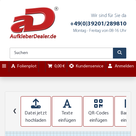
Wir sind für Sie da
+49(0)39201/289810
Montag - Freitag von 08-16 Uhr
Folienplot
0,00 €
Kundenservice
Anmelden
❮
Datei jetzt
Texte
QR-Codes
Barcod
hochladen
einfügen
einfügen
einfüg