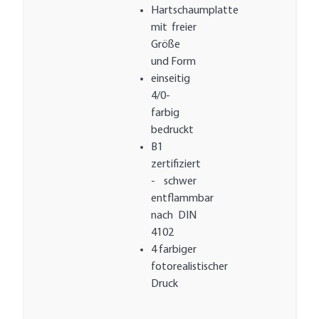
Hartschaumplatte
mit freier
Größe
und Form
einseitig
4/0-
farbig
bedruckt
B1
zertifiziert
- schwer
entflammbar
nach DIN
4102
4 farbiger
fotorealistischer
Druck