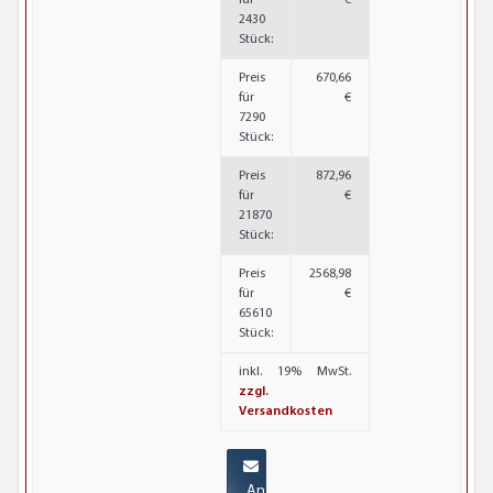
2430
Stück:
Preis
670,66
für
€
7290
Stück:
Preis
872,96
für
€
21870
Stück:
Preis
2568,98
für
€
65610
Stück:
inkl. 19% MwSt.
zzgl.
Versandkosten
Anfrage