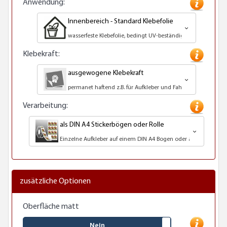
Anwendung:
Innenbereich - Standard Klebefolie
wasserfeste Klebefolie, bedingt UV-beständig
Klebekraft:
ausgewogene Klebekraft
permanet haftend z.B. für Aufkleber und Fahrzeuge
Verarbeitung:
als DIN A4 Stickerbögen oder Rolle
Einzelne Aufkleber auf einem DIN A4 Bogen oder als Rolle geliefe
zusätzliche Optionen
Oberfläche matt
Nein