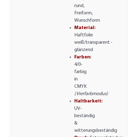
rund,
Freiform,
Wunschform
Material:
Haftfolie
weiß/transparent -
glänzend
Farben:
4/0-
farbig
in
CMYK
(Vierfarbmodus)
Haltbarkeit:
UV-
beständig
&
witterungsbeständig