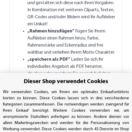
und gestalten sich diese nach Ihren Vorgaben.
In Kombination mit weiteren Cliparts, Texten,
QR-Codes und/oder Bildern wird Ihr Aufkleber
ein Unikat!
„Rahmen hinzufügen“
Fügen Sie Ihrem
Aufkleber einen Rahmen hinzu. Farbe,
Rahmenstärke und Eckenradius sind frei
wählbar und verleihen Ihrem Motiv Charakter.
„speichern als PDF“
Laden Sie sich Ihr
individuelles Angebot als PDF herunter,
drucken oder speichern Sie es nach belieben.
Das aktuelle Layout kann außerdem als Link in
Dieser Shop verwendet Cookies
Ihrer Zwischenablage gespeichert werden,
Wir verwenden Cookies, um Ihnen ein optimales Einkaufserlebnis
damit Sie Ihr gestaltetes Layout später
bieten zu können. Diese Cookies lassen sich in drei verschiedene
wieder bzw. weiter verwenden können. Oder
Kategorien zusammenfassen. Die notwendigen werden zwingend für
Sie notieren Sie sich die ID
Ihres Layoutes für
Ihren Einkauf benötigt. Weitere Cookies verwenden wir, um
telefonischen Support.
anonymisierte Statistiken anfertigen zu können. Andere dienen vor
„Hilfslinien“
(richten Sie Ihre Inhalte an den
allem Marketingzwecken und werden für die Personalisierung von
Werbung verwendet. Diese Cookies werden durch 43 Dienste im Shop
Hilfslinien aus, für ein genaues Layout wie mit