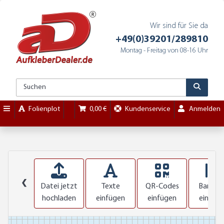
Wir sind für Sie da
+49(0)39201/289810
Montag - Freitag von 08-16 Uhr
Folienplot
0,00 €
Kundenservice
Anmelden
❮
Datei jetzt
Texte
QR-Codes
Barcod
hochladen
einfügen
einfügen
einfüg