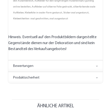
den Außenbereich, Aufkleber für den langfristigen Außeneinsatz günstig
online bestellen, Aufkleber auf silberne Folie gedruckt, silberfarbende ovale
Aufkleber, Klebefolie in ovaler Form gestanzt, Sticker oval angestanzt,
Klebeetiketten oval geschnitten, oval ausgestanzt
Hinweis. Eventuell auf den Produktbildern dargestellte
Gegenstände dienen nur der Dekoration und sind kein
Bestandteil des Verkaufsangebotes!
Bewertungen
Produktsicherheit
ÄHNLICHE ARTIKEL