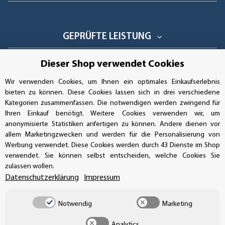
GEPRÜFTE LEISTUNG
Dieser Shop verwendet Cookies
Wir verwenden Cookies, um Ihnen ein optimales Einkaufserlebnis
AUFKLEBERDEALER STORE
bieten zu können. Diese Cookies lassen sich in drei verschiedene
Kategorien zusammenfassen. Die notwendigen werden zwingend für
Handwerkerring 1, D-39326 Wolmirstedt
Ihren Einkauf benötigt. Weitere Cookies verwenden wir, um
anonymisierte Statistiken anfertigen zu können. Andere dienen vor
Bestellungen/Support: +49 (0)39-201-28-98-10
allem Marketingzwecken und werden für die Personalisierung von
Werbung verwendet. Diese Cookies werden durch 43 Dienste im Shop
Buchhaltung: +49 (0)39-201-28-98-17
verwendet. Sie können selbst entscheiden, welche Cookies Sie
zulassen wollen.
info@aufkleberdealer.de
Datenschutzerklärung
Impressum
UNSER AFFILIATE-PROGRAMM
Notwendig
Marketing
Analytics