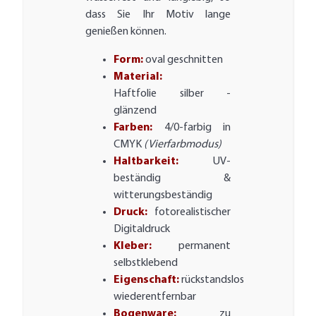
dass Sie Ihr Motiv lange
genießen können.
Form:
oval geschnitten
Material:
Haftfolie silber -
glänzend
Farben:
4/0-farbig in
CMYK
(Vierfarbmodus)
Haltbarkeit:
UV-
beständig &
witterungsbeständig
Druck:
fotorealistischer
Digitaldruck
Kleber:
permanent
selbstklebend
Eigenschaft:
rückstandslos
wiederentfernbar
Bogenware:
zu