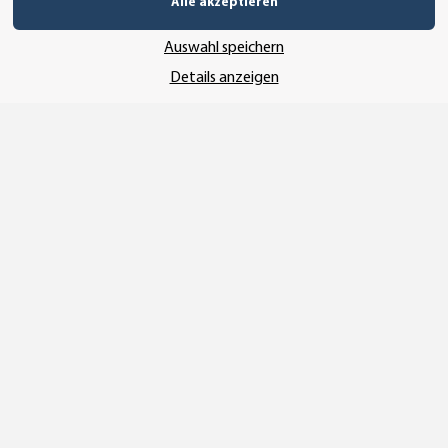
Alle akzeptieren
UNSERE ZAHLUNGSARTEN*
Auswahl speichern
Details anzeigen
SSL-Verschlüsselung
UNSER VERSANDDIENSTLEISTER