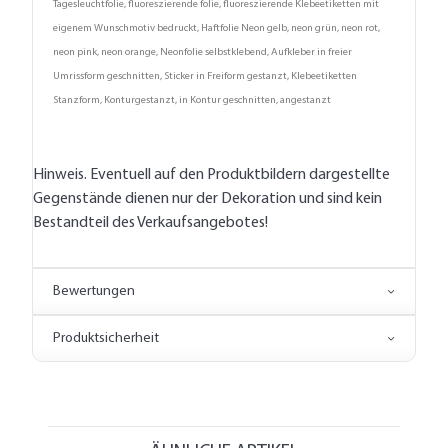
Tagesleuchtfolie, fluoreszierende folie, fluoreszierende Klebeetiketten mit
eigenem Wunschmotiv bedruckt, Haftfolie Neon gelb, neon grün, neon rot,
neon pink, neon orange, Neonfolie selbstklebend, Aufkleber in freier
Umrissform geschnitten, Sticker in Freiform gestanzt, Klebeetiketten
Stanzform, Konturgestanzt, in Kontur geschnitten, angestanzt
Hinweis. Eventuell auf den Produktbildern dargestellte
Gegenstände dienen nur der Dekoration und sind kein
Bestandteil des Verkaufsangebotes!
Bewertungen
Produktsicherheit