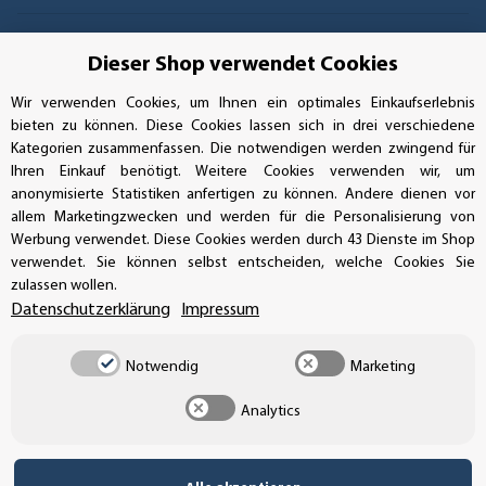
GEPRÜFTE LEISTUNG
Dieser Shop verwendet Cookies
Wir verwenden Cookies, um Ihnen ein optimales Einkaufserlebnis
bieten zu können. Diese Cookies lassen sich in drei verschiedene
Kategorien zusammenfassen. Die notwendigen werden zwingend für
AUFKLEBERDEALER STORE
Ihren Einkauf benötigt. Weitere Cookies verwenden wir, um
anonymisierte Statistiken anfertigen zu können. Andere dienen vor
Handwerkerring 1, D-39326 Wolmirstedt
allem Marketingzwecken und werden für die Personalisierung von
Werbung verwendet. Diese Cookies werden durch 43 Dienste im Shop
Bestellungen/Support: +49 (0)39-201-28-98-10
verwendet. Sie können selbst entscheiden, welche Cookies Sie
zulassen wollen.
Buchhaltung: +49 (0)39-201-28-98-17
Datenschutzerklärung
Impressum
info@aufkleberdealer.de
Notwendig
Marketing
UNSER AFFILIATE-PROGRAMM
Analytics