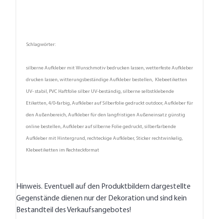
Schlagwörter:
silberne Aufkleber mit Wunschmotiv bedrucken lassen, wetterfeste Aufkleber
drucken lassen, witterungsbeständige Aufkleber bestellen, Klebeetiketten
UV- stabil, PVC Haftfolie silber UV-beständig, silberne selbstklebende
Etiketten, 4/0-farbig, Aufkleber auf Silberfolie gedruckt outdoor, Aufkleber für
den Außenbereich, Aufkleber für den langfristigen Außeneinsatz günstig
online bestellen, Aufkleber auf silberne Folie gedruckt, silberfarbende
Aufkleber mit Hintergrund, rechteckige Aufkleber, Sticker rechtwinkelig,
Klebeetiketten im Rechteckformat
Hinweis. Eventuell auf den Produktbildern dargestellte
Gegenstände dienen nur der Dekoration und sind kein
Bestandteil des Verkaufsangebotes!