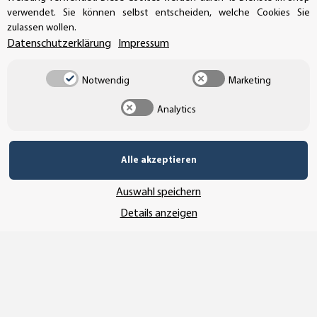
verwendet. Sie können selbst entscheiden, welche Cookies Sie
Buchhaltung: +49 (0)39-201-28-98-17
zulassen wollen.
Datenschutzerklärung
Impressum
info@aufkleberdealer.de
UNSER AFFILIATE-PROGRAMM
Notwendig
Marketing
Analytics
UNSERE ZAHLUNGSARTEN*
Alle akzeptieren
Auswahl speichern
SSL-Verschlüsselung
Details anzeigen
UNSER VERSANDDIENSTLEISTER