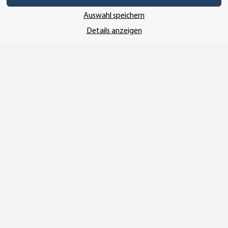
UNSERE ZAHLUNGSARTEN*
Auswahl speichern
Details anzeigen
SSL-Verschlüsselung
UNSER VERSANDDIENSTLEISTER