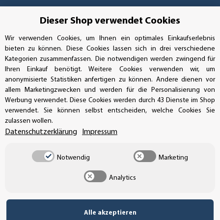
GEPRÜFTE LEISTUNG
Dieser Shop verwendet Cookies
Wir verwenden Cookies, um Ihnen ein optimales Einkaufserlebnis
bieten zu können. Diese Cookies lassen sich in drei verschiedene
Kategorien zusammenfassen. Die notwendigen werden zwingend für
AUFKLEBERDEALER STORE
Ihren Einkauf benötigt. Weitere Cookies verwenden wir, um
anonymisierte Statistiken anfertigen zu können. Andere dienen vor
Handwerkerring 1, D-39326 Wolmirstedt
allem Marketingzwecken und werden für die Personalisierung von
Werbung verwendet. Diese Cookies werden durch 43 Dienste im Shop
Bestellungen/Support: +49 (0)39-201-28-98-10
verwendet. Sie können selbst entscheiden, welche Cookies Sie
zulassen wollen.
Buchhaltung: +49 (0)39-201-28-98-17
Datenschutzerklärung
Impressum
info@aufkleberdealer.de
Notwendig
Marketing
UNSER AFFILIATE-PROGRAMM
Analytics
Alle akzeptieren