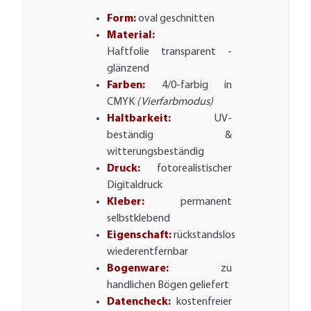
Form:
oval geschnitten
Material:
Haftfolie transparent -
glänzend
Farben:
4/0-farbig in
CMYK
(Vierfarbmodus)
Haltbarkeit:
UV-
beständig &
witterungsbeständig
Druck:
fotorealistischer
Digitaldruck
Kleber:
permanent
selbstklebend
Eigenschaft:
rückstandslos
wiederentfernbar
Bogenware:
zu
handlichen Bögen geliefert
Datencheck:
kostenfreier