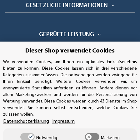
GESETZLICHE INFORMATIONEN
GEPRÜFTE LEISTUNG
Dieser Shop verwendet Cookies
Wir verwenden Cookies, um Ihnen ein optimales Einkaufserlebnis
AUFKLEBERDEALER STORE
bieten zu können. Diese Cookies lassen sich in drei verschiedene
Kategorien zusammenfassen. Die notwendigen werden zwingend für
Handwerkerring 1, D-39326 Wolmirstedt
Ihren Einkauf benötigt. Weitere Cookies verwenden wir, um
anonymisierte Statistiken anfertigen zu können. Andere dienen vor
Bestellungen/Support: +49 (0)39-201-28-98-10
allem Marketingzwecken und werden für die Personalisierung von
Werbung verwendet. Diese Cookies werden durch 43 Dienste im Shop
Buchhaltung: +49 (0)39-201-28-98-17
verwendet. Sie können selbst entscheiden, welche Cookies Sie
zulassen wollen.
info@aufkleberdealer.de
Datenschutzerklärung
Impressum
UNSER AFFILIATE-PROGRAMM
Notwendig
Marketing