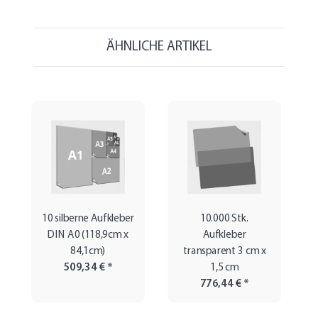
ÄHNLICHE ARTIKEL
10 silberne Aufkleber
10.000 Stk.
DIN A0 (118,9cm x
Aufkleber
84,1cm)
transparent 3 cm x
509,34 €
*
1,5 cm
776,44 €
*