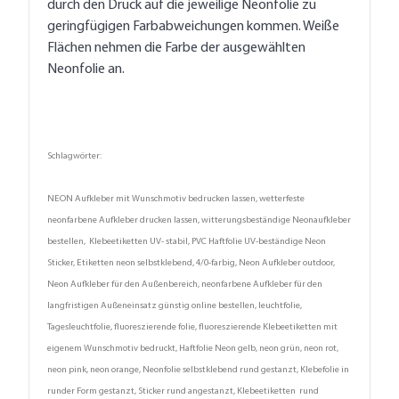
durch den Druck auf die jeweilige Neonfolie zu
geringfügigen Farbabweichungen kommen. Weiße
Flächen nehmen die Farbe der ausgewählten
Neonfolie an.
Schlagwörter:
NEON Aufkleber mit Wunschmotiv bedrucken lassen, wetterfeste
neonfarbene Aufkleber drucken lassen, witterungsbeständige Neonaufkleber
bestellen, Klebeetiketten UV- stabil, PVC Haftfolie UV-beständige Neon
Sticker, Etiketten neon selbstklebend, 4/0-farbig, Neon Aufkleber outdoor,
Neon Aufkleber für den Außenbereich, neonfarbene Aufkleber für den
langfristigen Außeneinsatz günstig online bestellen, leuchtfolie,
Tagesleuchtfolie, fluoreszierende folie, fluoreszierende Klebeetiketten mit
eigenem Wunschmotiv bedruckt, Haftfolie Neon gelb, neon grün, neon rot,
neon pink, neon orange, Neonfolie selbstklebend rund gestanzt, Klebefolie in
runder Form gestanzt, Sticker rund angestanzt, Klebeetiketten rund