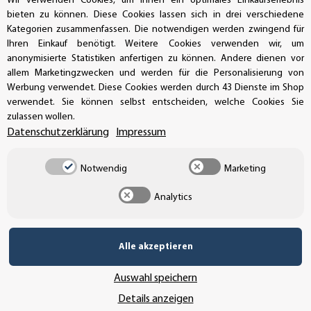
Wir verwenden Cookies, um Ihnen ein optimales Einkaufserlebnis
bieten zu können. Diese Cookies lassen sich in drei verschiedene
AUFKLEBERDEALER STORE
Kategorien zusammenfassen. Die notwendigen werden zwingend für
Ihren Einkauf benötigt. Weitere Cookies verwenden wir, um
anonymisierte Statistiken anfertigen zu können. Andere dienen vor
Handwerkerring 1, D-39326 Wolmirstedt
allem Marketingzwecken und werden für die Personalisierung von
Werbung verwendet. Diese Cookies werden durch 43 Dienste im Shop
Bestellungen/Support: +49 (0)39-201-28-98-10
verwendet. Sie können selbst entscheiden, welche Cookies Sie
zulassen wollen.
Buchhaltung: +49 (0)39-201-28-98-17
Datenschutzerklärung
Impressum
info@aufkleberdealer.de
Notwendig
Marketing
UNSER AFFILIATE-PROGRAMM
Analytics
Alle akzeptieren
UNSERE ZAHLUNGSARTEN*
Auswahl speichern
Details anzeigen
SSL-Verschlüsselung