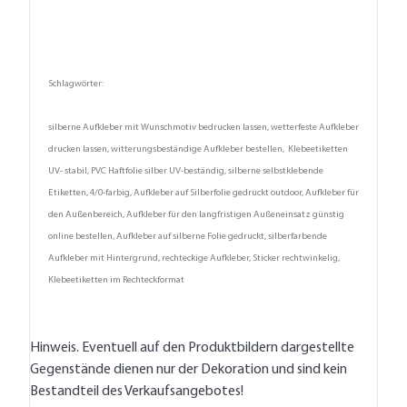
Schlagwörter:
silberne Aufkleber mit Wunschmotiv bedrucken lassen, wetterfeste Aufkleber
drucken lassen, witterungsbeständige Aufkleber bestellen, Klebeetiketten
UV- stabil, PVC Haftfolie silber UV-beständig, silberne selbstklebende
Etiketten, 4/0-farbig, Aufkleber auf Silberfolie gedruckt outdoor, Aufkleber für
den Außenbereich, Aufkleber für den langfristigen Außeneinsatz günstig
online bestellen, Aufkleber auf silberne Folie gedruckt, silberfarbende
Aufkleber mit Hintergrund, rechteckige Aufkleber, Sticker rechtwinkelig,
Klebeetiketten im Rechteckformat
Hinweis. Eventuell auf den Produktbildern dargestellte
Gegenstände dienen nur der Dekoration und sind kein
Bestandteil des Verkaufsangebotes!