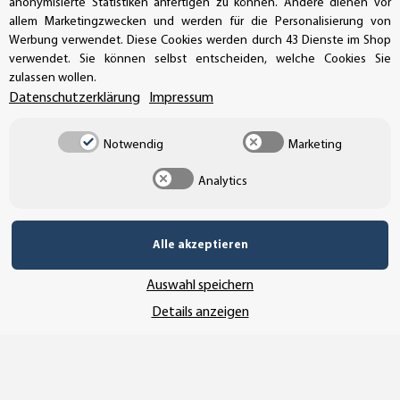
anonymisierte Statistiken anfertigen zu können. Andere dienen vor
allem Marketingzwecken und werden für die Personalisierung von
Bestellungen/Support: +49 (0)39-201-28-98-10
Werbung verwendet. Diese Cookies werden durch 43 Dienste im Shop
verwendet. Sie können selbst entscheiden, welche Cookies Sie
Buchhaltung: +49 (0)39-201-28-98-17
zulassen wollen.
Datenschutzerklärung
Impressum
info@aufkleberdealer.de
UNSER AFFILIATE-PROGRAMM
Notwendig
Marketing
Analytics
UNSERE ZAHLUNGSARTEN*
Alle akzeptieren
Auswahl speichern
SSL-Verschlüsselung
Details anzeigen
UNSER VERSANDDIENSTLEISTER