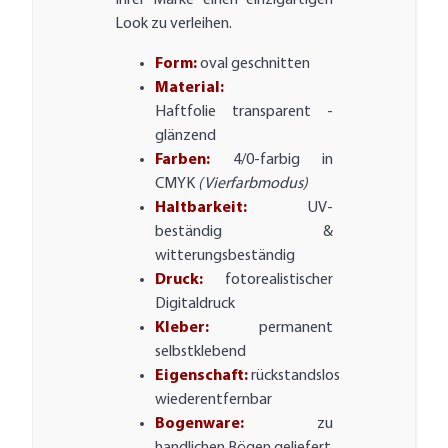
Ihrer Marke einen einzigartigen
Look zu verleihen.
Form:
oval geschnitten
Material:
Haftfolie transparent -
glänzend
Farben:
4/0-farbig in
CMYK
(Vierfarbmodus)
Haltbarkeit:
UV-
beständig &
witterungsbeständig
Druck:
fotorealistischer
Digitaldruck
Kleber:
permanent
selbstklebend
Eigenschaft:
rückstandslos
wiederentfernbar
Bogenware:
zu