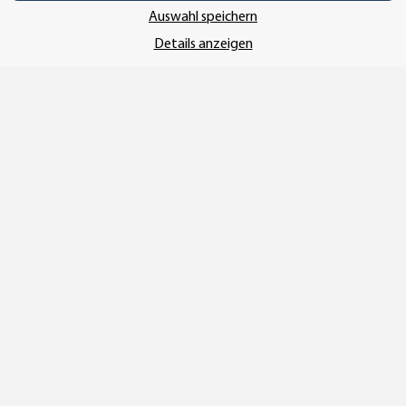
UNSER VERSANDDIENSTLEISTER
Auswahl speichern
Details anzeigen
Vertrag widerrufen
* Alle Preise inkl. gesetzlicher USt., zzgl.
Versand