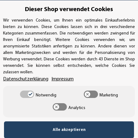
Handwerkerring 1, D-39326 Wolmirstedt
Dieser Shop verwendet Cookies
Bestellungen/Support: +49 (0)39-201-28-98-10
Wir verwenden Cookies, um Ihnen ein optimales Einkaufserlebnis
bieten zu können. Diese Cookies lassen sich in drei verschiedene
Buchhaltung: +49 (0)39-201-28-98-17
Kategorien zusammenfassen. Die notwendigen werden zwingend für
Ihren Einkauf benötigt. Weitere Cookies verwenden wir, um
info@aufkleberdealer.de
anonymisierte Statistiken anfertigen zu können. Andere dienen vor
allem Marketingzwecken und werden für die Personalisierung von
UNSER AFFILIATE-PROGRAMM
Werbung verwendet. Diese Cookies werden durch 43 Dienste im Shop
verwendet. Sie können selbst entscheiden, welche Cookies Sie
zulassen wollen.
Datenschutzerklärung
Impressum
UNSERE ZAHLUNGSARTEN*
Notwendig
Marketing
Analytics
SSL-Verschlüsselung
Alle akzeptieren