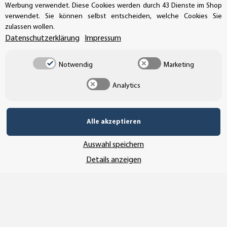
Werbung verwendet. Diese Cookies werden durch 43 Dienste im Shop
UNSER AFFILIATE-PROGRAMM
verwendet. Sie können selbst entscheiden, welche Cookies Sie
zulassen wollen.
Datenschutzerklärung
Impressum
UNSERE ZAHLUNGSARTEN*
Notwendig
Marketing
Analytics
SSL-Verschlüsselung
Alle akzeptieren
Auswahl speichern
UNSER VERSANDDIENSTLEISTER
Details anzeigen