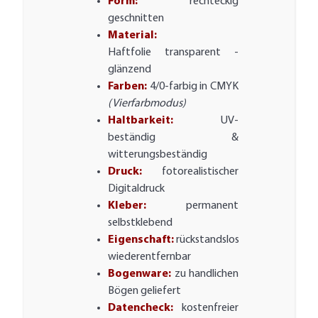
Form:
rechteckig
geschnitten
Material:
Haftfolie transparent -
glänzend
Farben:
4/0-farbig in CMYK
(Vierfarbmodus)
Haltbarkeit:
UV-
beständig &
witterungsbeständig
Druck:
fotorealistischer
Digitaldruck
Kleber:
permanent
selbstklebend
Eigenschaft:
rückstandslos
wiederentfernbar
Bogenware:
zu handlichen
Bögen geliefert
Datencheck:
kostenfreier