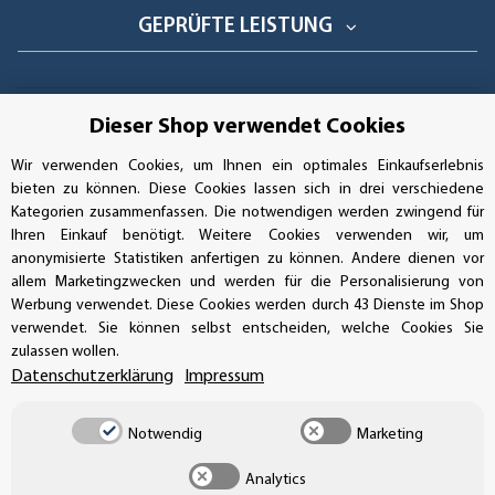
GEPRÜFTE LEISTUNG
Dieser Shop verwendet Cookies
AUFKLEBERDEALER STORE
Wir verwenden Cookies, um Ihnen ein optimales Einkaufserlebnis
bieten zu können. Diese Cookies lassen sich in drei verschiedene
Handwerkerring 1, D-39326 Wolmirstedt
Kategorien zusammenfassen. Die notwendigen werden zwingend für
Ihren Einkauf benötigt. Weitere Cookies verwenden wir, um
Bestellungen/Support: +49 (0)39-201-28-98-10
anonymisierte Statistiken anfertigen zu können. Andere dienen vor
allem Marketingzwecken und werden für die Personalisierung von
Buchhaltung: +49 (0)39-201-28-98-17
Werbung verwendet. Diese Cookies werden durch 43 Dienste im Shop
verwendet. Sie können selbst entscheiden, welche Cookies Sie
info@aufkleberdealer.de
zulassen wollen.
Datenschutzerklärung
Impressum
UNSER AFFILIATE-PROGRAMM
Notwendig
Marketing
Analytics
UNSERE ZAHLUNGSARTEN*