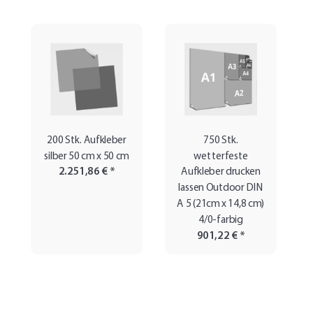
200 Stk. Aufkleber
750 Stk.
silber 50 cm x 50 cm
wetterfeste
2.251,86 €
*
Aufkleber drucken
lassen Outdoor DIN
A 5 (21cm x 14,8 cm)
4/0-farbig
901,22 €
*