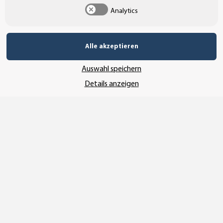
SSL-Verschlüsselung
Analytics
Alle akzeptieren
UNSER VERSANDDIENSTLEISTER
Auswahl speichern
Details anzeigen
Vertrag widerrufen