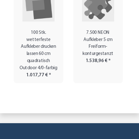
100 Stk.
7.500 NEON
wetterfeste
Aufkleber 5 cm
Aufkleber drucken
Freiform-
lassen 60 cm
konturgestanzt
quadratisch
1.538,96 €
*
Outdoor 4/0-farbig
1.017,77 €
*