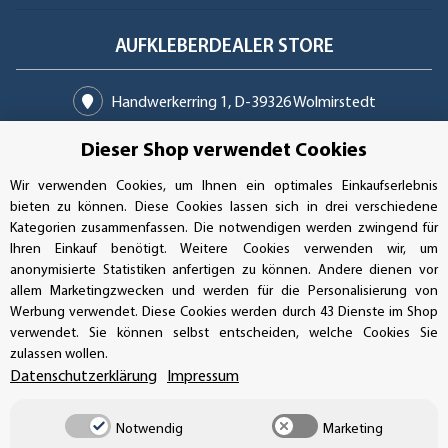
AUFKLEBERDEALER STORE
Handwerkerring 1, D-39326 Wolmirstedt
Bestellungen/Support: +49 (0)39-201-28-98-10
Dieser Shop verwendet Cookies
Wir verwenden Cookies, um Ihnen ein optimales Einkaufserlebnis
Buchhaltung: +49 (0)39-201-28-98-17
bieten zu können. Diese Cookies lassen sich in drei verschiedene
Kategorien zusammenfassen. Die notwendigen werden zwingend für
info@aufkleberdealer.de
Ihren Einkauf benötigt. Weitere Cookies verwenden wir, um
anonymisierte Statistiken anfertigen zu können. Andere dienen vor
UNSER AFFILIATE-PROGRAMM
allem Marketingzwecken und werden für die Personalisierung von
Werbung verwendet. Diese Cookies werden durch 43 Dienste im Shop
verwendet. Sie können selbst entscheiden, welche Cookies Sie
zulassen wollen.
UNSERE ZAHLUNGSARTEN*
Datenschutzerklärung
Impressum
Notwendig
Marketing