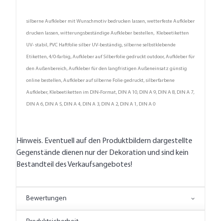
silberne Aufkleber mit Wunschmotiv bedrucken lassen, wetterfeste Aufkleber
drucken lassen, witterungsbeständige Aufkleber bestellen, Klebeetiketten
UV- stabil, PVC Haftfolie silber UV-beständig, silberne selbstklebende
Etiketten, 4/0-farbig, Aufkleber auf Silberfolie gedruckt outdoor, Aufkleber für
den Außenbereich, Aufkleber für den langfristigen Außeneinsatz günstig
online bestellen, Aufkleber auf silberne Folie gedruckt, silberfarbene
Aufkleber, Klebeetiketten im DIN-Format, DIN A 10, DIN A 9, DIN A 8, DIN A 7,
DIN A 6, DIN A 5, DIN A 4, DIN A 3, DIN A 2, DIN A 1, DIN A 0
Hinweis. Eventuell auf den Produktbildern dargestellte
Gegenstände dienen nur der Dekoration und sind kein
Bestandteil des Verkaufsangebotes!
Bewertungen