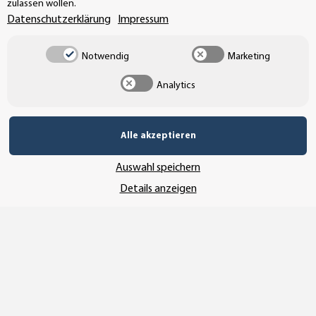
zulassen wollen.
Datenschutzerklärung
Impressum
info@aufkleberdealer.de
Notwendig
Marketing
UNSER AFFILIATE-PROGRAMM
Analytics
UNSERE ZAHLUNGSARTEN*
Alle akzeptieren
Auswahl speichern
SSL-Verschlüsselung
Details anzeigen
UNSER VERSANDDIENSTLEISTER