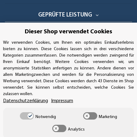
GEPRÜFTE LEISTUNG
Dieser Shop verwendet Cookies
Wir verwenden Cookies, um Ihnen ein optimales Einkaufserlebnis
AUFKLEBERDEALER STORE
bieten zu können. Diese Cookies lassen sich in drei verschiedene
Kategorien zusammenfassen. Die notwendigen werden zwingend für
Handwerkerring 1, D-39326 Wolmirstedt
Ihren Einkauf benötigt. Weitere Cookies verwenden wir, um
anonymisierte Statistiken anfertigen zu können. Andere dienen vor
Bestellungen/Support: +49 (0)39-201-28-98-10
allem Marketingzwecken und werden für die Personalisierung von
Werbung verwendet. Diese Cookies werden durch 43 Dienste im Shop
Buchhaltung: +49 (0)39-201-28-98-17
verwendet. Sie können selbst entscheiden, welche Cookies Sie
zulassen wollen.
info@aufkleberdealer.de
Datenschutzerklärung
Impressum
UNSER AFFILIATE-PROGRAMM
Notwendig
Marketing
Analytics