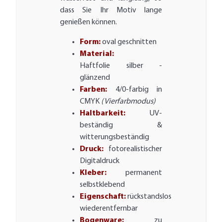
dass Sie Ihr Motiv lange
genießen können.
Form:
oval geschnitten
Material:
Haftfolie silber -
glänzend
Farben:
4/0-farbig in
CMYK
(Vierfarbmodus)
Haltbarkeit:
UV-
beständig &
witterungsbeständig
Druck:
fotorealistischer
Digitaldruck
Kleber:
permanent
selbstklebend
Eigenschaft:
rückstandslos
wiederentfernbar
Bogenware:
zu