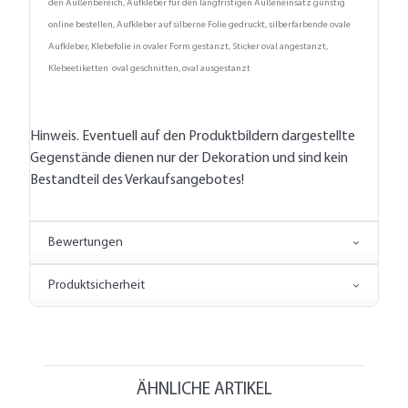
den Außenbereich, Aufkleber für den langfristigen Außeneinsatz günstig
online bestellen, Aufkleber auf silberne Folie gedruckt, silberfarbende ovale
Aufkleber, Klebefolie in ovaler Form gestanzt, Sticker oval angestanzt,
Klebeetiketten oval geschnitten, oval ausgestanzt
Hinweis. Eventuell auf den Produktbildern dargestellte
Gegenstände dienen nur der Dekoration und sind kein
Bestandteil des Verkaufsangebotes!
Bewertungen
Produktsicherheit
ÄHNLICHE ARTIKEL