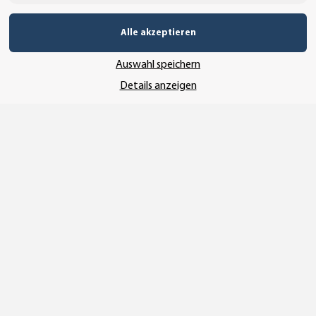
UNSERE ZAHLUNGSARTEN*
Alle akzeptieren
Auswahl speichern
SSL-Verschlüsselung
Details anzeigen
UNSER VERSANDDIENSTLEISTER