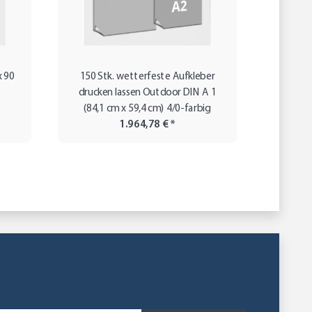
x 90
150 Stk. wetterfeste Aufkleber
10.000 
drucken lassen Outdoor DIN A 1
(84,1 cm x 59,4 cm) 4/0-farbig
1.964,78 €
*