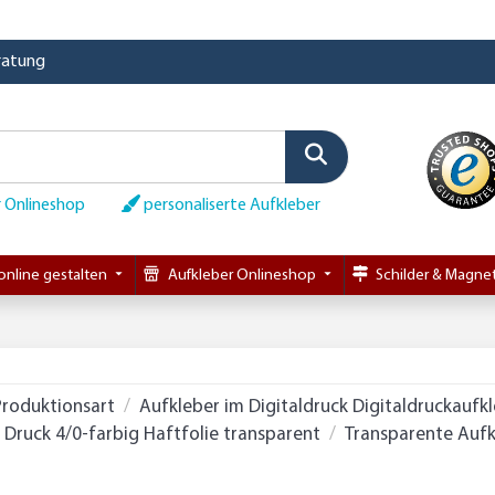
eratung
 Onlineshop
personaliserte Aufkleber
online gestalten
Aufkleber Onlineshop
Schilder & Magnet
Produktionsart
Aufkleber im Digitaldruck Digitaldruckaufk
Druck 4/0-farbig Haftfolie transparent
Transparente Aufk