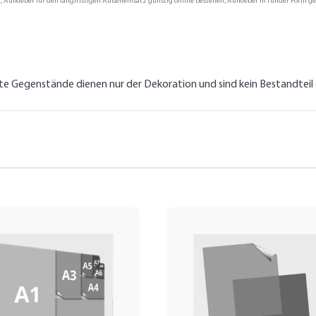
, Aufkleber für den langfristigen Außeneinsatz günstig online bestellen, Aufkleber in runder Form ge
lte Gegenstände dienen nur der Dekoration und sind kein Bestandtei