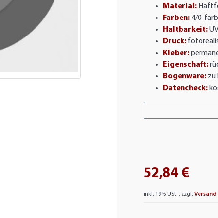
Material:
Haftfo
Farben:
4/0-farb
Haltbarkeit:
UV
Druck:
fotorealis
Kleber:
permane
Eigenschaft:
rü
Bogenware:
zu 
Datencheck:
ko
52,84 €
inkl. 19% USt. , zzgl.
Versand