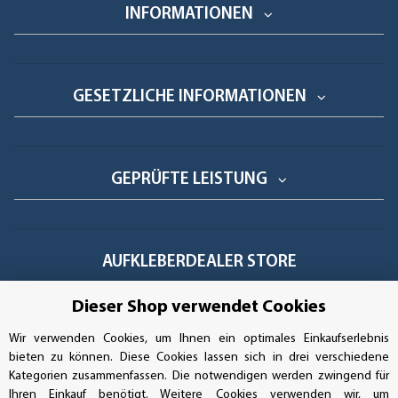
INFORMATIONEN
GESETZLICHE INFORMATIONEN
GEPRÜFTE LEISTUNG
AUFKLEBERDEALER STORE
Dieser Shop verwendet Cookies
Handwerkerring 1, D-39326 Wolmirstedt
Wir verwenden Cookies, um Ihnen ein optimales Einkaufserlebnis
Bestellungen/Support: +49 (0)39-201-28-98-10
bieten zu können. Diese Cookies lassen sich in drei verschiedene
Kategorien zusammenfassen. Die notwendigen werden zwingend für
Buchhaltung: +49 (0)39-201-28-98-17
Ihren Einkauf benötigt. Weitere Cookies verwenden wir, um