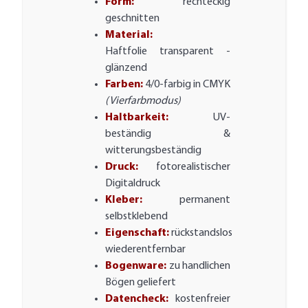
Form:
rechteckig
geschnitten
Material:
Haftfolie transparent -
glänzend
Farben:
4/0-farbig in CMYK
(Vierfarbmodus)
Haltbarkeit:
UV-
beständig &
witterungsbeständig
Druck:
fotorealistischer
Digitaldruck
Kleber:
permanent
selbstklebend
Eigenschaft:
rückstandslos
wiederentfernbar
Bogenware:
zu handlichen
Bögen geliefert
Datencheck:
kostenfreier