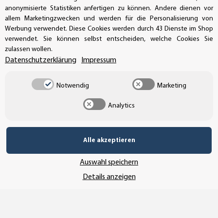
anonymisierte Statistiken anfertigen zu können. Andere dienen vor
info@aufkleberdealer.de
allem Marketingzwecken und werden für die Personalisierung von
Werbung verwendet. Diese Cookies werden durch 43 Dienste im Shop
UNSER AFFILIATE-PROGRAMM
verwendet. Sie können selbst entscheiden, welche Cookies Sie
zulassen wollen.
Datenschutzerklärung
Impressum
UNSERE ZAHLUNGSARTEN*
Notwendig
Marketing
Analytics
SSL-Verschlüsselung
Alle akzeptieren
Auswahl speichern
UNSER VERSANDDIENSTLEISTER
Details anzeigen