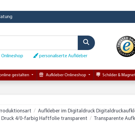
eratung
 Onlineshop
personaliserte Aufkleber
online gestalten
Aufkleber Onlineshop
Schilder & Magnet
Produktionsart
Aufkleber im Digitaldruck Digitaldruckaufk
Druck 4/0-farbig Haftfolie transparent
Transparente Aufk