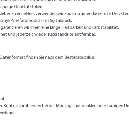
m individuellem Aufdruck aus deutscher Produktion!
ändige Qualitätsfolien.
kleber zu erziehlen, verwenden wir zudem immer die neuste Drucktec
 (cmyk-Vierfarbmodus) im Digitaldruck.
arantieren wir Ihnen eine lange Haltbarkeit und Farbstabilität.
gnet und jederzeit wieder rückstandslos entfernbar.
Datenformat finden Sie nach dem Bestellabschluss.
nt.
er Kontrastproblemen bei der Montage auf dunklen oder farbigen Un
weiß an.