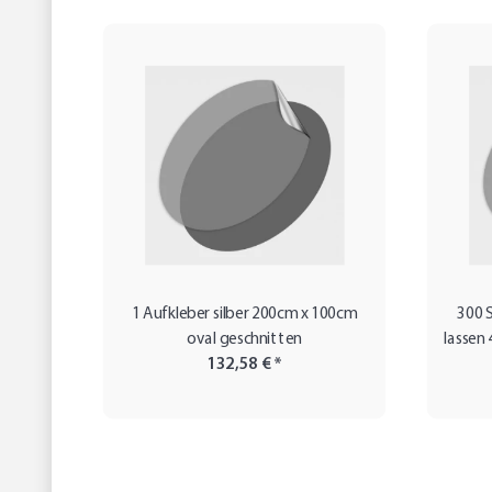
1 Aufkleber silber 200cm x 100cm
300 S
oval geschnitten
lassen
132,58 €
*