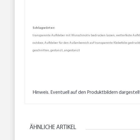
Schlagwörter:
transparente Aufkleber mit Wunschmotiv bedrucken lassen, wetterfeste Aufkleb
outdoor, Aufkleber für den Außenbereich auf transparente Klebefolie gedruckt
geschnitten, gestanzt, angestanzt
Hinweis. Eventuell auf den Produktbildern dargestel
ÄHNLICHE ARTIKEL