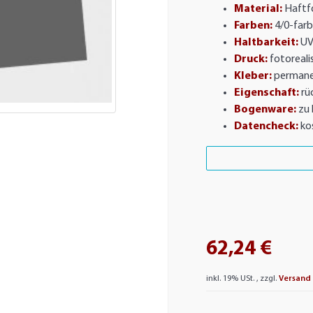
Material:
Haftfo
Farben:
4/0-farb
Haltbarkeit:
UV
Druck:
fotorealis
Kleber:
permane
Eigenschaft:
rü
Bogenware:
zu 
Datencheck:
ko
62,24 €
inkl. 19% USt. , zzgl.
Versand