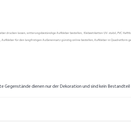
er drucken lassen, witterungsbeständige Aufkleber bestellen, Klebeetiketten UV- stabil, PVC Haftfol
, Aufkleber für den langfristigen Außeneinsatz günstig online bestellen, Aufkleber in Quadratform g
lte Gegenstände dienen nur der Dekoration und sind kein Bestandtei