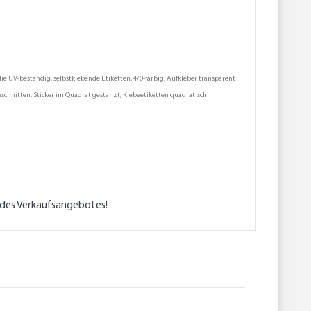
ie UV-beständig, selbstklebende Etiketten, 4/0-farbig, Aufkleber transparent
eschnitten, Sticker im Quadrat gestanzt, Klebeetiketten quadratisch
l des Verkaufsangebotes!