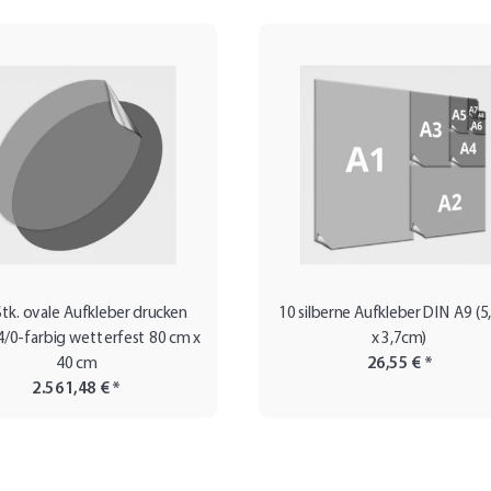
tk. ovale Aufkleber drucken
10 silberne Aufkleber DIN A9 (
 4/0-farbig wetterfest 80 cm x
x 3,7cm)
40 cm
26,55 €
*
2.561,48 €
*