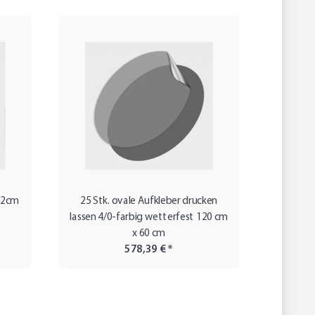
5,2cm
25 Stk. ovale Aufkleber drucken
25 s
lassen 4/0-farbig wetterfest 120 cm
x 60 cm
578,39 €
*