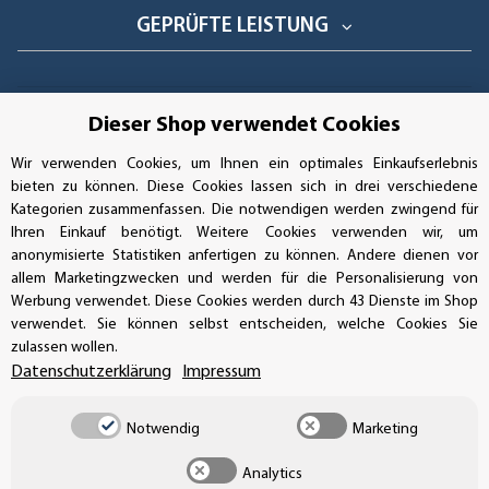
GEPRÜFTE LEISTUNG
Dieser Shop verwendet Cookies
AUFKLEBERDEALER STORE
Wir verwenden Cookies, um Ihnen ein optimales Einkaufserlebnis
bieten zu können. Diese Cookies lassen sich in drei verschiedene
Handwerkerring 1, D-39326 Wolmirstedt
Kategorien zusammenfassen. Die notwendigen werden zwingend für
Ihren Einkauf benötigt. Weitere Cookies verwenden wir, um
Bestellungen/Support: +49 (0)39-201-28-98-10
anonymisierte Statistiken anfertigen zu können. Andere dienen vor
allem Marketingzwecken und werden für die Personalisierung von
Buchhaltung: +49 (0)39-201-28-98-17
Werbung verwendet. Diese Cookies werden durch 43 Dienste im Shop
verwendet. Sie können selbst entscheiden, welche Cookies Sie
info@aufkleberdealer.de
zulassen wollen.
Datenschutzerklärung
Impressum
UNSER AFFILIATE-PROGRAMM
Notwendig
Marketing
Analytics
UNSERE ZAHLUNGSARTEN*