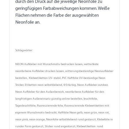
durch den Druck auf die jeweilige Neonfolie zu
geringfügigen Farbabweichungen kommen. Weiße
Flächen nehmen die Farbe der ausgewählten
Neonfolie an.
Schlagwörter:
NEON Aufkleber mit Wunschmotiv bedrucken lassen, wetterfeste
neonfarbene Aufkleber drucken lassen, witterungsbeständige Neonaufkleber
bestellen, Klebeetiketten UV- stabil, PVC Haftfolie UV-beständige Neon
Sticker, Etiketten neon selbstklebend, 4/0-farbig, Neon Aufkleber outdoor,
Neon Aufkleber für den Außenbereich, neonfarbene Aufkleber für den
langfristigen Außeneinsatz günstig online bestellen, leuchtfolie,
Tagesleuchtfolie, fluoreszierende folie, fluoreszierende Klebeetiketten mit
eigenem Wunschmotiv bedruckt, Haftfolie Neon gelb, neon grün, neon rot,
neon pink, neon orange, Neonfolie selbstklebend rund gestanzt, Klebefolie in
runder Form gestanzt, Sticker rund angestanzt, Klebeetiketten rund