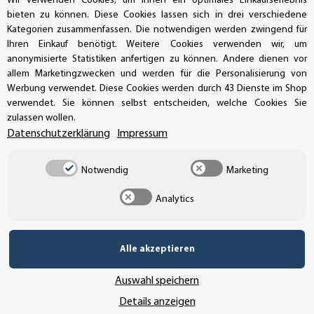
Wir verwenden Cookies, um Ihnen ein optimales Einkaufserlebnis
bieten zu können. Diese Cookies lassen sich in drei verschiedene
AUFKLEBERDEALER STORE
Kategorien zusammenfassen. Die notwendigen werden zwingend für
Ihren Einkauf benötigt. Weitere Cookies verwenden wir, um
anonymisierte Statistiken anfertigen zu können. Andere dienen vor
Handwerkerring 1, D-39326 Wolmirstedt
allem Marketingzwecken und werden für die Personalisierung von
Werbung verwendet. Diese Cookies werden durch 43 Dienste im Shop
Bestellungen/Support: +49 (0)39-201-28-98-10
verwendet. Sie können selbst entscheiden, welche Cookies Sie
zulassen wollen.
Buchhaltung: +49 (0)39-201-28-98-17
Datenschutzerklärung
Impressum
info@aufkleberdealer.de
Notwendig
Marketing
UNSER AFFILIATE-PROGRAMM
Analytics
Alle akzeptieren
UNSERE ZAHLUNGSARTEN*
Auswahl speichern
Details anzeigen
SSL-Verschlüsselung