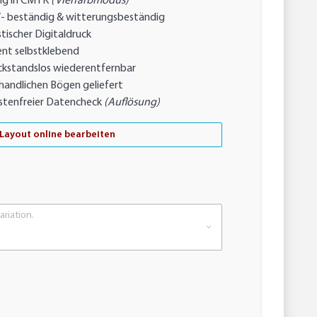
ig in CMYK
(Vierfarbmodus)
- beständig & witterungsbeständig
tischer Digitaldruck
nt selbstklebend
ckstandslos wiederentfernbar
handlichen Bögen geliefert
stenfreier Datencheck
(Auflösung)
Layout online bearbeiten
ariation.