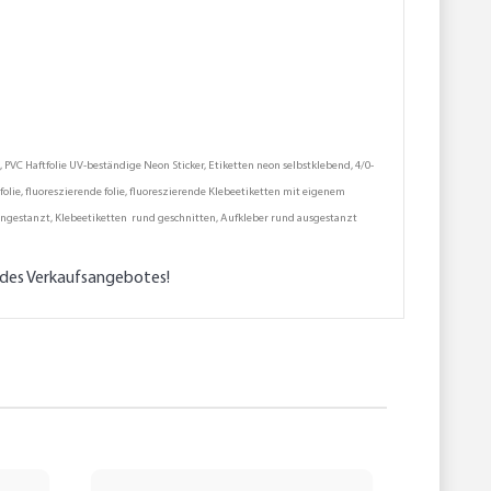
VC Haftfolie UV-beständige Neon Sticker, Etiketten neon selbstklebend, 4/0-
olie, fluoreszierende folie, fluoreszierende Klebeetiketten mit eigenem
d angestanzt, Klebeetiketten rund geschnitten, Aufkleber rund ausgestanzt
l des Verkaufsangebotes!