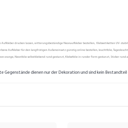
fkleber drucken lassen, witterungsbeständige Neonaufkleber bestellen, Klebeetiketten UV- stabil, P
ene Aufkleber für den langfristigen Außeneinsatz günstig online bestellen, leuchtfolie, Tagesleuchtf
eon orange, Neonfolie selbstklebend rund gestanzt, Klebefolie in runder Form gestanzt, Sticker run
lte Gegenstände dienen nur der Dekoration und sind kein Bestandtei