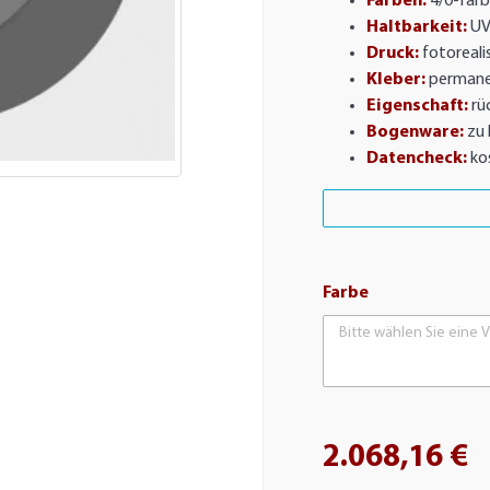
Farben:
4/0-farb
Haltbarkeit:
UV
Druck:
fotorealis
Kleber:
permane
Eigenschaft:
rü
Bogenware:
zu 
Datencheck:
ko
Farbe
Bitte wählen Sie eine V
2.068,16 €