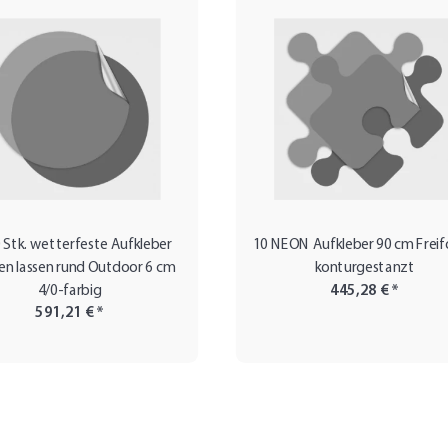
 Stk. wetterfeste Aufkleber
10 NEON Aufkleber 90 cm Frei
en lassen rund Outdoor 6 cm
konturgestanzt
4/0-farbig
445,28 €
*
591,21 €
*