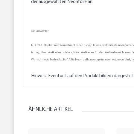
der ausgewählten Neonfolie an.
Schlagwörter:
NEON Aufkleber mit Wunschmotiv bedrucken lassen, wetterfeste neonfarbene Au
farbig, Neon Aufkleber outdoor, Neon Aufkleber für den Außenbereich, neonfarb
Wunschmotiv bedruckt, Haftfolie Neon gelb, neon grün, neon rot, neon pink, n
Hinweis. Eventuell auf den Produktbildern dargestel
ÄHNLICHE ARTIKEL