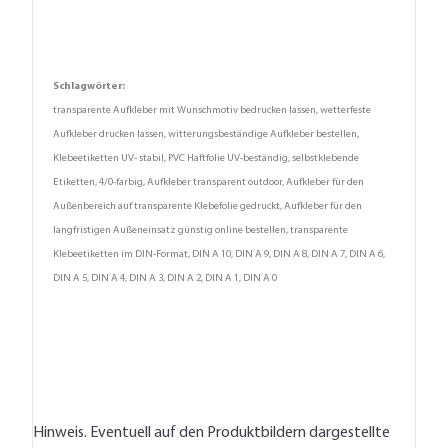
Schlagwörter:
transparente Aufkleber mit Wunschmotiv bedrucken lassen, wetterfeste
Aufkleber drucken lassen, witterungsbeständige Aufkleber bestellen,
Klebeetiketten UV- stabil, PVC Haftfolie UV-beständig, selbstklebende
Etiketten, 4/0-farbig, Aufkleber transparent outdoor, Aufkleber für den
Außenbereich auf transparente Klebefolie gedruckt, Aufkleber für den
langfristigen Außeneinsatz günstig online bestellen, transparente
Klebeetiketten im DIN-Format, DIN A 10, DIN A 9, DIN A 8, DIN A 7, DIN A 6,
DIN A 5, DIN A 4, DIN A 3, DIN A 2, DIN A 1, DIN A 0
Hinweis. Eventuell auf den Produktbildern dargestellte