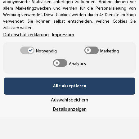
AUFKLEBERDEALER STORE
anonymisierte Statistiken anfertigen zu können. Andere dienen vor
allem Marketingzwecken und werden für die Personalisierung von
Werbung verwendet. Diese Cookies werden durch 43 Dienste im Shop
Handwerkerring 1, D-39326 Wolmirstedt
verwendet. Sie können selbst entscheiden, welche Cookies Sie
zulassen wollen.
Bestellungen/Support: +49 (0)39-201-28-98-10
Datenschutzerklärung
Impressum
Buchhaltung: +49 (0)39-201-28-98-17
Notwendig
Marketing
info@aufkleberdealer.de
Analytics
UNSER AFFILIATE-PROGRAMM
Alle akzeptieren
Auswahl speichern
UNSERE ZAHLUNGSARTEN*
Details anzeigen
SSL-Verschlüsselung