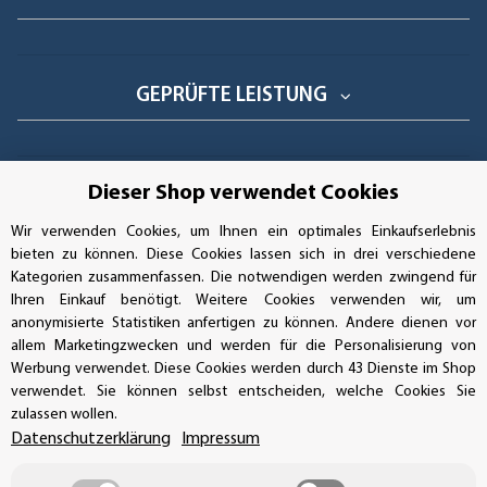
GEPRÜFTE LEISTUNG
Dieser Shop verwendet Cookies
AUFKLEBERDEALER STORE
Wir verwenden Cookies, um Ihnen ein optimales Einkaufserlebnis
bieten zu können. Diese Cookies lassen sich in drei verschiedene
Handwerkerring 1, D-39326 Wolmirstedt
Kategorien zusammenfassen. Die notwendigen werden zwingend für
Ihren Einkauf benötigt. Weitere Cookies verwenden wir, um
Bestellungen/Support: +49 (0)39-201-28-98-10
anonymisierte Statistiken anfertigen zu können. Andere dienen vor
allem Marketingzwecken und werden für die Personalisierung von
Buchhaltung: +49 (0)39-201-28-98-17
Werbung verwendet. Diese Cookies werden durch 43 Dienste im Shop
verwendet. Sie können selbst entscheiden, welche Cookies Sie
info@aufkleberdealer.de
zulassen wollen.
Datenschutzerklärung
Impressum
UNSER AFFILIATE-PROGRAMM