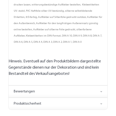
drucken lassen, witterungsbeständige Aufkleber bestellen, Klebeetiketten
UV- stabil, PVC Haftfolie silber UV-beständig, silberne selbstklebende
Etiketten, 4/0-farbig, Aufkleber auf Silberfolie gedruckt outdoor, Aufkleber für
den Außenbereich, Aufkleber für den langfristigen Außeneinsatz günstig
online bestellen, Aufkleber auf silberne Folie gedruckt, silberfarbene
Aufkleber, Klebeetiketten im DIN-Format, DIN A 10, DIN A 9, DIN A 8, DIN A 7,
DIN A 6, DIN A 5, DIN A 4, DIN A 3, DIN A 2, DIN A 1, DIN A 0
Hinweis. Eventuell auf den Produktbildern dargestellte
Gegenstände dienen nur der Dekoration und sind kein
Bestandteil des Verkaufsangebotes!
Bewertungen
Produktsicherheit