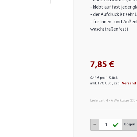
- klebt auf fast jeder g
- der Aufdruck ist seh
- für Innen- und Außen
waschstraßenfest)
7,85 €
0,44 € pro 1 Stück
inkl. 19% USt. , zzgl.
Versand
Lieferzeit:
4 - 6 Werktage
(DE 
Bogen