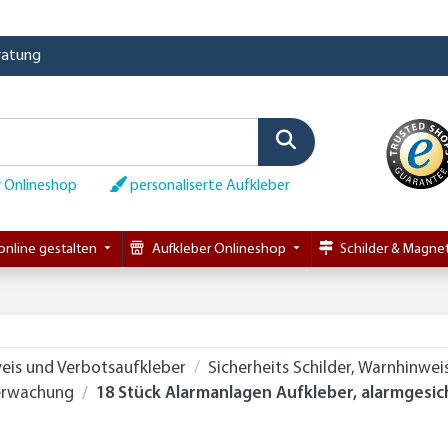
eratung
 Onlineshop
personaliserte Aufkleber
online gestalten
Aufkleber Onlineshop
Schilder & Magnet
eis und Verbotsaufkleber
Sicherheits Schilder, Warnhinwe
berwachung
18 Stück Alarmanlagen Aufkleber, alarmgesi