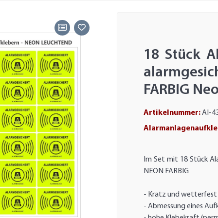
18 Stück A
alarmgesi
FARBIG Neo
Artikelnummer:
AI-4
Alarmanlagenaufkleb
Im Set mit 18 Stück Al
NEON FARBIG
- Kratz und wetterfes
- Abmessung eines Auf
- hohe Klebekraft (pe