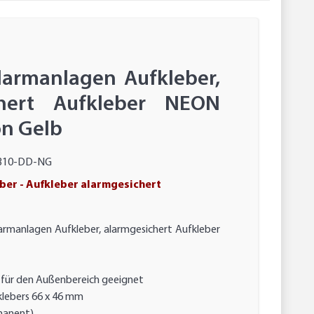
larmanlagen Aufkleber,
chert Aufkleber NEON
n Gelb
310-DD-NG
er - Aufkleber alarmgesichert
armanlagen Aufkleber, alarmgesichert Aufkleber
t für den Außenbereich geeignet
klebers 66 x 46 mm
rmanent)