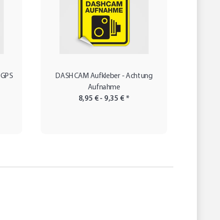
r GPS
DASHCAM Aufkleber - Achtung
tra
Aufnahme
Auf
8,95 € -
9,35 €
*