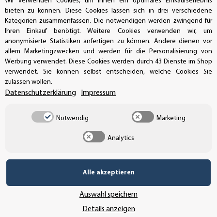
Wir verwenden Cookies, um Ihnen ein optimales Einkaufserlebnis
Buchhaltung: +49 (0)39-201-28-98-17
bieten zu können. Diese Cookies lassen sich in drei verschiedene
Kategorien zusammenfassen. Die notwendigen werden zwingend für
Ihren Einkauf benötigt. Weitere Cookies verwenden wir, um
info@aufkleberdealer.de
anonymisierte Statistiken anfertigen zu können. Andere dienen vor
allem Marketingzwecken und werden für die Personalisierung von
UNSER AFFILIATE-PROGRAMM
Werbung verwendet. Diese Cookies werden durch 43 Dienste im Shop
verwendet. Sie können selbst entscheiden, welche Cookies Sie
zulassen wollen.
Datenschutzerklärung
Impressum
UNSERE ZAHLUNGSARTEN*
Notwendig
Marketing
Analytics
SSL-Verschlüsselung
Alle akzeptieren
UNSER VERSANDDIENSTLEISTER
Auswahl speichern
Details anzeigen