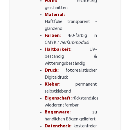
Form:
rechteckig
geschnitten
Material:
Haftfolie transparent -
glänzend
Farben:
4/0-farbig in
CMYK
(Vierfarbmodus)
Haltbarkeit:
UV-
beständig &
witterungsbeständig
Druck:
fotorealistischer
Digitaldruck
Kleber:
permanent
selbstklebend
Eigenschaft:
rückstandslos
wiederentfernbar
Bogenware:
zu
handlichen Bögen geliefert
Datencheck:
kostenfreier