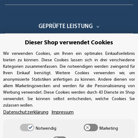
GEPRÜFTE LEISTUNG
Dieser Shop verwendet Cookies
Wir verwenden Cookies, um Ihnen ein optimales Einkaufserlebnis
AUFKLEBERDEALER STORE
bieten zu können. Diese Cookies lassen sich in drei verschiedene
Kategorien zusammenfassen. Die notwendigen werden zwingend für
Handwerkerring 1, D-39326 Wolmirstedt
Ihren Einkauf benötigt. Weitere Cookies verwenden wir, um
anonymisierte Statistiken anfertigen zu können. Andere dienen vor
Bestellungen/Support: +49 (0)39-201-28-98-10
allem Marketingzwecken und werden für die Personalisierung von
Werbung verwendet. Diese Cookies werden durch 43 Dienste im Shop
Buchhaltung: +49 (0)39-201-28-98-17
verwendet. Sie können selbst entscheiden, welche Cookies Sie
zulassen wollen.
info@aufkleberdealer.de
Datenschutzerklärung
Impressum
UNSER AFFILIATE-PROGRAMM
Notwendig
Marketing