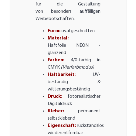
für die Gestaltung
von besonders auffälligen
Werbebotschaften.
Form:
oval geschnitten
Material:
Haftfolie NEON -
glänzend
Farben:
4/0-farbig in
CMYK
(Vierfarbmodus)
Haltbarkeit:
UV-
beständig &
witterungsbeständig
Druck:
fotorealistischer
Digitaldruck
Kleber:
permanent
selbstklebend
Eigenschaft:
rückstandslos
wiederentfernbar