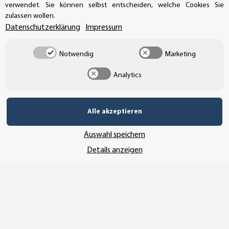
Buchhaltung: +49 (0)39-201-28-98-17
verwendet. Sie können selbst entscheiden, welche Cookies Sie
zulassen wollen.
info@aufkleberdealer.de
Datenschutzerklärung
Impressum
UNSER AFFILIATE-PROGRAMM
Notwendig
Marketing
Analytics
UNSERE ZAHLUNGSARTEN*
Alle akzeptieren
Auswahl speichern
SSL-Verschlüsselung
Details anzeigen
UNSER VERSANDDIENSTLEISTER