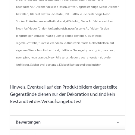
neonfarbene Aufkleber drucken lassen, witterungsbeständige Neonaufkleber
bestellen, Klebeetiketten UV- stabil, PVC Haftfolie UV-beständige Neon
Sticker, Etiketten neon selbstklebend, 4/0-farbig, Neon Aufkleber outdoor,
Neon Aufkleber für den Außenbereich, neonfarbene Aufkleber für den
langfristigen Außeneinsatz günstig online bestellen, leuchtfolie,
Tagesleuchtfolie, fluoreszierende folie, fluoreszierende Klebeetiketten mit
eigenem Wunschmotiv bedruckt, Haftfolie Neon gelb, neon grün, neon rot,
neon pink, neon orange, Neonfolie selbstklebend oval angestanzt, ovale
Aufkleber, Sticker oval gestanzt, Klebeetiketten oval geschnitten
Hinweis. Eventuell auf den Produktbildern dargestellte
Gegenstände dienen nur der Dekoration und sind kein
Bestandteil des Verkaufsangebotes!
Bewertungen