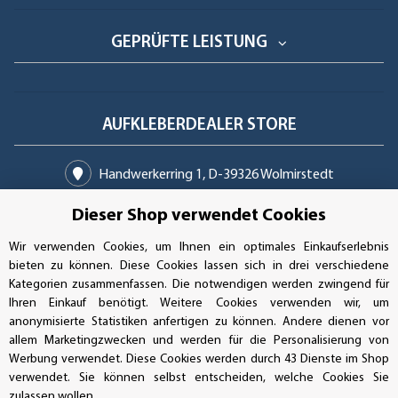
GEPRÜFTE LEISTUNG
AUFKLEBERDEALER STORE
Handwerkerring 1, D-39326 Wolmirstedt
Bestellungen/Support: +49 (0)39-201-28-98-10
Dieser Shop verwendet Cookies
Wir verwenden Cookies, um Ihnen ein optimales Einkaufserlebnis
Buchhaltung: +49 (0)39-201-28-98-17
bieten zu können. Diese Cookies lassen sich in drei verschiedene
Kategorien zusammenfassen. Die notwendigen werden zwingend für
info@aufkleberdealer.de
Ihren Einkauf benötigt. Weitere Cookies verwenden wir, um
anonymisierte Statistiken anfertigen zu können. Andere dienen vor
UNSER AFFILIATE-PROGRAMM
allem Marketingzwecken und werden für die Personalisierung von
Werbung verwendet. Diese Cookies werden durch 43 Dienste im Shop
verwendet. Sie können selbst entscheiden, welche Cookies Sie
zulassen wollen.