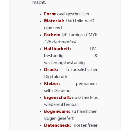
macht.
Form:
oval geschnitten
Material:
Haftfolie weiß -
glänzend
Farben:
4/0-farbig in CMYK
(Vierfarbmodus)
Haltbarkeit:
UV-
beständig &
witterungsbeständig
Druck:
fotorealistischer
Digitaldruck
Kleber:
permanent
selbstklebend
Eigenschaft:
rückstandslos
wiederentfernbar
Bogenware:
zu handlichen
Bögen geliefert
Datencheck:
kostenfreier