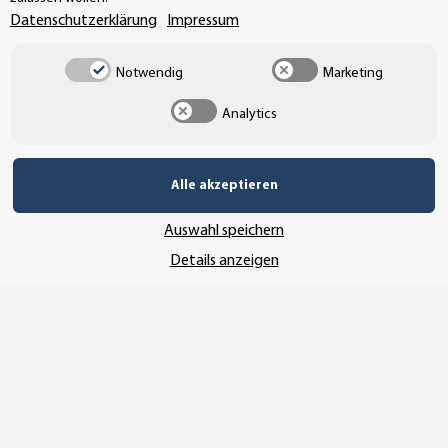
UNSERE ZAHLUNGSARTEN*
Datenschutzerklärung
Impressum
Notwendig
Marketing
SSL-Verschlüsselung
Analytics
Alle akzeptieren
UNSER VERSANDDIENSTLEISTER
Auswahl speichern
Details anzeigen