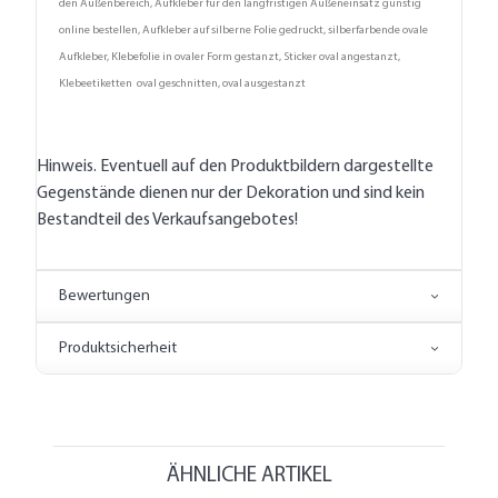
den Außenbereich, Aufkleber für den langfristigen Außeneinsatz günstig
online bestellen, Aufkleber auf silberne Folie gedruckt, silberfarbende ovale
Aufkleber, Klebefolie in ovaler Form gestanzt, Sticker oval angestanzt,
Klebeetiketten oval geschnitten, oval ausgestanzt
Hinweis. Eventuell auf den Produktbildern dargestellte
Gegenstände dienen nur der Dekoration und sind kein
Bestandteil des Verkaufsangebotes!
Bewertungen
Produktsicherheit
ÄHNLICHE ARTIKEL