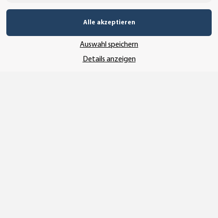
UNSERE ZAHLUNGSARTEN*
Alle akzeptieren
Auswahl speichern
SSL-Verschlüsselung
Details anzeigen
UNSER VERSANDDIENSTLEISTER