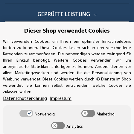
GEPRÜFTE LEISTUNG
Dieser Shop verwendet Cookies
Wir verwenden Cookies, um Ihnen ein optimales Einkaufserlebnis
AUFKLEBERDEALER STORE
bieten zu können. Diese Cookies lassen sich in drei verschiedene
Kategorien zusammenfassen. Die notwendigen werden zwingend für
Handwerkerring 1, D-39326 Wolmirstedt
Ihren Einkauf benötigt. Weitere Cookies verwenden wir, um
anonymisierte Statistiken anfertigen zu können. Andere dienen vor
Bestellungen/Support: +49 (0)39-201-28-98-10
allem Marketingzwecken und werden für die Personalisierung von
Werbung verwendet. Diese Cookies werden durch 43 Dienste im Shop
Buchhaltung: +49 (0)39-201-28-98-17
verwendet. Sie können selbst entscheiden, welche Cookies Sie
zulassen wollen.
info@aufkleberdealer.de
Datenschutzerklärung
Impressum
UNSER AFFILIATE-PROGRAMM
Notwendig
Marketing
Analytics