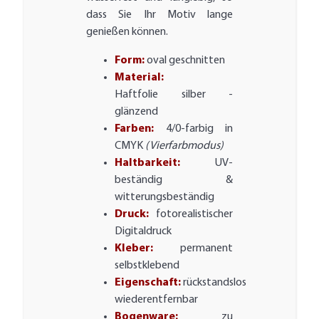
dass Sie Ihr Motiv lange
genießen können.
Form:
oval geschnitten
Material:
Haftfolie silber -
glänzend
Farben:
4/0-farbig in
CMYK
(Vierfarbmodus)
Haltbarkeit:
UV-
beständig &
witterungsbeständig
Druck:
fotorealistischer
Digitaldruck
Kleber:
permanent
selbstklebend
Eigenschaft:
rückstandslos
wiederentfernbar
Bogenware:
zu