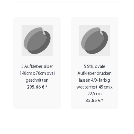
5 Aufkleber silber
5 Stk. ovale
140cm x 70cm oval
Aufkleber drucken
geschnitten
lassen 4/0-farbig
295,66 €
*
wetterfest 45 cm x
22,5 cm
35,85 €
*