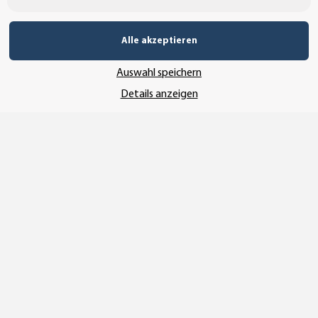
UNSERE ZAHLUNGSARTEN*
Alle akzeptieren
Auswahl speichern
Details anzeigen
SSL-Verschlüsselung
UNSER VERSANDDIENSTLEISTER