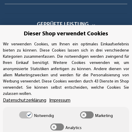
GEPRÜFTE LEISTUNG
Dieser Shop verwendet Cookies
Wir verwenden Cookies, um Ihnen ein optimales Einkaufserlebnis
bieten zu können. Diese Cookies lassen sich in drei verschiedene
AUFKLEBERDEALER STORE
Kategorien zusammenfassen. Die notwendigen werden zwingend für
Ihren Einkauf benötigt. Weitere Cookies verwenden wir, um
Handwerkerring 1, D-39326 Wolmirstedt
anonymisierte Statistiken anfertigen zu können. Andere dienen vor
allem Marketingzwecken und werden für die Personalisierung von
Bestellungen/Support: +49 (0)39-201-28-98-10
Werbung verwendet. Diese Cookies werden durch 43 Dienste im Shop
verwendet. Sie können selbst entscheiden, welche Cookies Sie
zulassen wollen.
Buchhaltung: +49 (0)39-201-28-98-17
Datenschutzerklärung
Impressum
info@aufkleberdealer.de
Notwendig
Marketing
UNSER AFFILIATE-PROGRAMM
Analytics