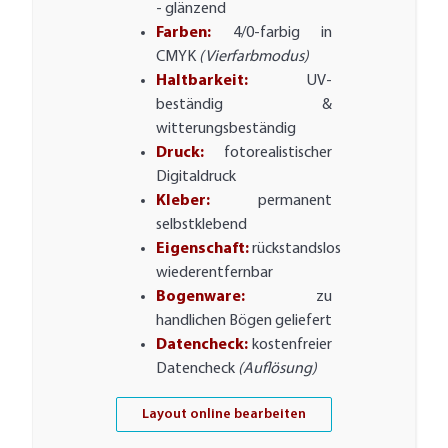
- glänzend
Farben:
4/0-farbig in
CMYK
(Vierfarbmodus)
Haltbarkeit:
UV-
beständig &
witterungsbeständig
Druck:
fotorealistischer
Digitaldruck
Kleber:
permanent
selbstklebend
Eigenschaft:
rückstandslos
wiederentfernbar
Bogenware:
zu
handlichen Bögen geliefert
Datencheck:
kostenfreier
Datencheck
(Auflösung)
Layout online bearbeiten