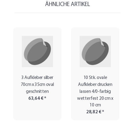
ÄHNLICHE ARTIKEL
3 Aufkleber silber
10 Stk. ovale
70cm x 35cm oval
Aufkleber drucken
geschnitten
lassen 4/0-farbig
63,64 €
*
wetterfest 20 cm x
10 cm
28,82 €
*