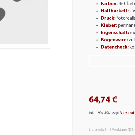
Farben:
4/0-farb
Haltbarkeit:
UV
Druck:
fotorealis
Kleber:
permane
Eigenschaft:
rü
Bogenware:
zu 
Datencheck:
ko
64,74 €
inkl. 19% USt. , zzgl.
Versand
Lieferzeit:
5 - 6 Werktage
(DE 