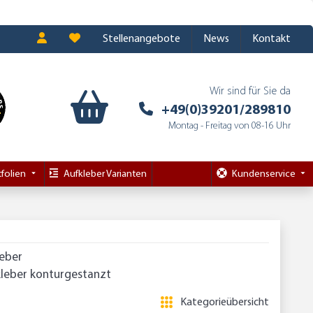
Stellenangebote
News
Kontakt
Wir sind für Sie da
+49(0)39201/289810
Montag - Freitag von 08-16 Uhr
folien
Aufkleber Varianten
Kundenservice
leber
leber konturgestanzt
Kategorieübersicht