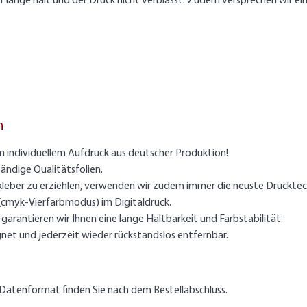
off lange hält und der Druck nicht verblasst. Zudem versprechen wir ei
n
m individuellem Aufdruck aus deutscher Produktion!
ändige Qualitätsfolien.
kleber zu erziehlen, verwenden wir zudem immer die neuste Drucktec
 (cmyk-Vierfarbmodus) im Digitaldruck.
arantieren wir Ihnen eine lange Haltbarkeit und Farbstabilität.
gnet und jederzeit wieder rückstandslos entfernbar.
Datenformat finden Sie nach dem Bestellabschluss.