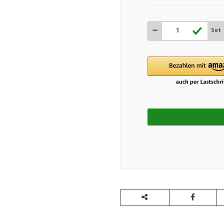
Set
L