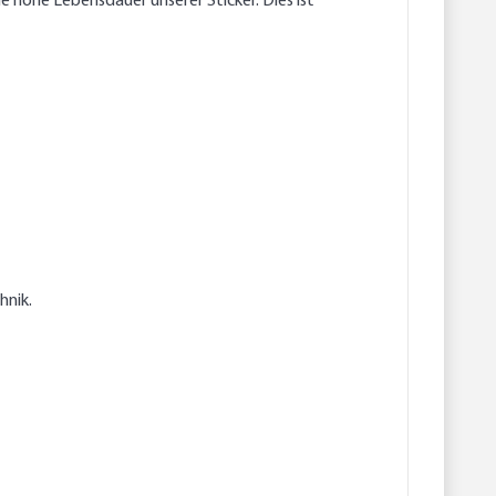
ne hohe Lebensdauer unserer Sticker. Dies ist
hnik.