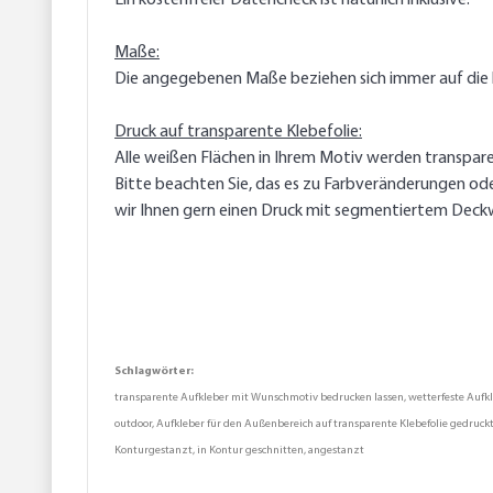
Ein kostenfreier Datencheck ist natürlich inklusive.
Maße:
Die angegebenen Maße beziehen sich immer auf die 
Druck auf transparente Klebefolie:
Alle weißen Flächen in Ihrem Motiv werden transpare
Bitte beachten Sie, das es zu Farbveränderungen od
wir Ihnen gern einen Druck mit segmentiertem Deck
Schlagwörter:
transparente Aufkleber mit Wunschmotiv bedrucken lassen, wetterfeste Aufkleb
outdoor, Aufkleber für den Außenbereich auf transparente Klebefolie gedruckt,
Konturgestanzt, in Kontur geschnitten, angestanzt