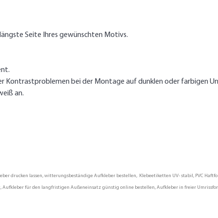
längste Seite Ihres gewünschten Motivs.
nt.
er Kontrastproblemen bei der Montage auf dunklen oder farbigen Un
weiß an.
er drucken lassen, witterungsbeständige Aufkleber bestellen, Klebeetiketten UV- stabil, PVC Haftfol
 Aufkleber für den langfristigen Außeneinsatz günstig online bestellen, Aufkleber in freier Umrissfo