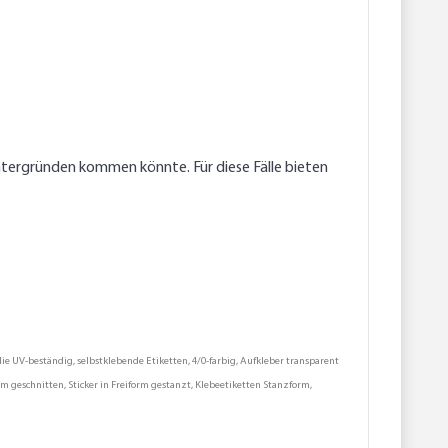
tergründen kommen könnte. Für diese Fälle bieten
ie UV-beständig, selbstklebende Etiketten, 4/0-farbig, Aufkleber transparent
rm geschnitten, Sticker in Freiform gestanzt, Klebeetiketten Stanzform,