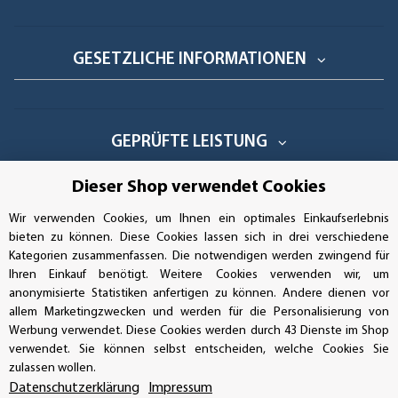
GESETZLICHE INFORMATIONEN
GEPRÜFTE LEISTUNG
Dieser Shop verwendet Cookies
Wir verwenden Cookies, um Ihnen ein optimales Einkaufserlebnis
AUFKLEBERDEALER STORE
bieten zu können. Diese Cookies lassen sich in drei verschiedene
Kategorien zusammenfassen. Die notwendigen werden zwingend für
Handwerkerring 1, D-39326 Wolmirstedt
Ihren Einkauf benötigt. Weitere Cookies verwenden wir, um
anonymisierte Statistiken anfertigen zu können. Andere dienen vor
Bestellungen/Support: +49 (0)39-201-28-98-10
allem Marketingzwecken und werden für die Personalisierung von
Werbung verwendet. Diese Cookies werden durch 43 Dienste im Shop
verwendet. Sie können selbst entscheiden, welche Cookies Sie
Buchhaltung: +49 (0)39-201-28-98-17
zulassen wollen.
Datenschutzerklärung
Impressum
info@aufkleberdealer.de