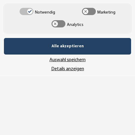
UNSER AFFILIATE-PROGRAMM
Notwendig
Marketing
Analytics
UNSERE ZAHLUNGSARTEN*
Alle akzeptieren
Auswahl speichern
SSL-Verschlüsselung
Details anzeigen
UNSER VERSANDDIENSTLEISTER