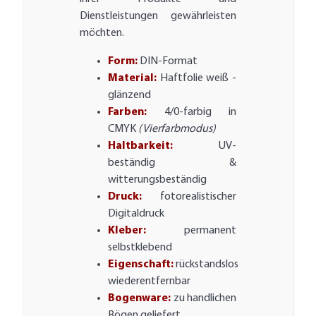
Dienstleistungen gewährleisten
möchten.
Form:
DIN-Format
Material:
Haftfolie weiß -
glänzend
Farben:
4/0-farbig in
CMYK
(Vierfarbmodus)
Haltbarkeit:
UV-
beständig &
witterungsbeständig
Druck:
fotorealistischer
Digitaldruck
Kleber:
permanent
selbstklebend
Eigenschaft:
rückstandslos
wiederentfernbar
Bogenware:
zu handlichen
Bögen geliefert